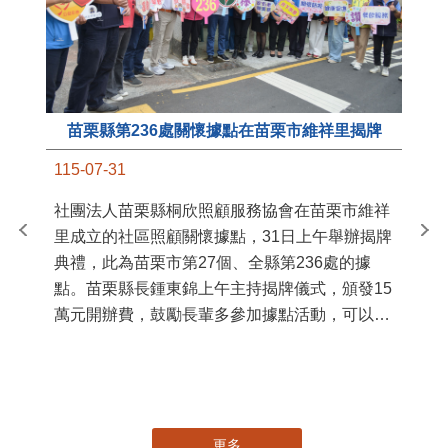
苗栗縣第236處關懷據點在苗栗市維祥里揭牌
11
115-07-31
國
社團法人苗栗縣桐欣照顧服務協會在苗栗市維祥
苗
里成立的社區照顧關懷據點，31日上午舉辦揭牌
署
典禮，此為苗栗市第27個、全縣第236處的據
作
點。苗栗縣長鍾東錦上午主持揭牌儀式，頒發15
縣
萬元開辦費，鼓勵長輩多參加據點活動，可以更
手
加健康、長壽。 坐落於苗栗市維祥里光華街89
號的社區照顧關懷據點，今 ...
更多