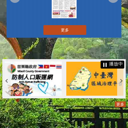
更多
播放中
更多