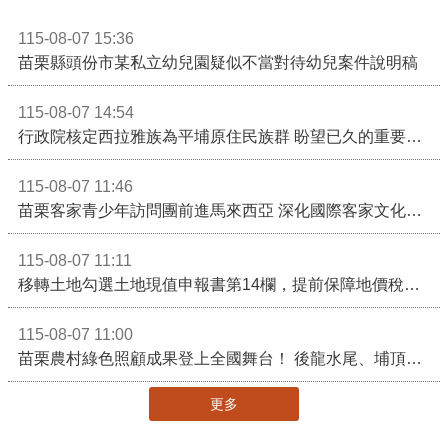
115-08-07 15:36
苗栗縣頭份市某私立幼兒園疑似不當對待幼兒案件說明稿
115-08-07 14:54
行政院核定西拉雅族為平埔原住民族群 盼望已久的重要時刻到來！8月13日起受理民族成員名冊登記
115-08-07 11:46
苗栗客家青少年訪問團前進馬來西亞 深化國際客家文化交流
115-08-07 11:11
移轉土地勾選土地現值申報書第14欄，提前保障地價稅節稅權益
115-08-07 11:00
苗栗農村綠色照顧成果登上全國舞台！ 後龍水尾、埔頂社區前進2026高齡健康產業博覽會
更多