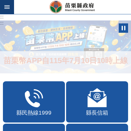
跳到主要內容區塊
:::
:::
苗栗幣APP自115年7月10日10時上線
縣民熱線1999
縣長信箱