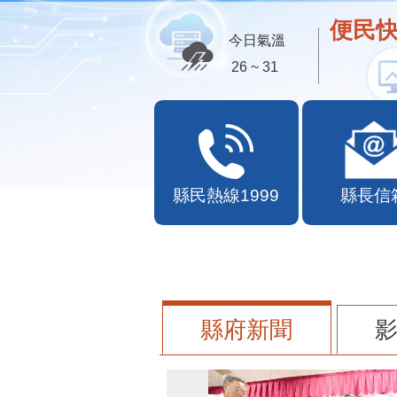
便民快
今日氣溫
26 ~ 31
縣民熱線1999
縣長信
縣府新聞