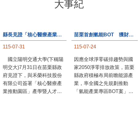
大事紀
縣長見證「核心醫療產業推動園區」產學合作簽約儀式
苗栗首創氫能BOT 獲財政部「突破之翼」肯定
115-07-31
115-07-24
國立陽明交通大學(下稱陽
因應全球淨零碳排趨勢與國
明交大)7月31日在苗栗縣政
家2050淨零排放政策，苗栗
府見證下，與禾榮科技股份
縣政府積極布局前瞻能源產
有限公司簽署「核心醫療產
業，率全國之先規劃推動
業推動園區」產學暨人才培
「氫能產業專區BOT案」，
育合作備忘錄，為苗栗產業
透過促進民間參與公共建設
升級注入新動能，會中，縣
（BOT）模式，引進民間資
長提到醫療園區、高鐵周邊
金、技術與營運能量，打造
土地規劃，期許攜手各界共
全國首座以氫能產業為核心
創美好前景，透過產官學合
的專業園區，展現苗栗推動