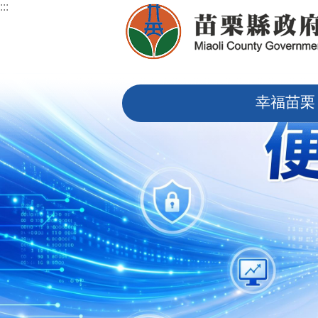
:::
跳到主要內容區塊
:::
幸福苗栗