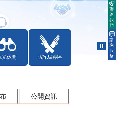
聯
絡
我
們
諮
詢
服
務
觀光休閒
防詐騙專區
布
公開資訊