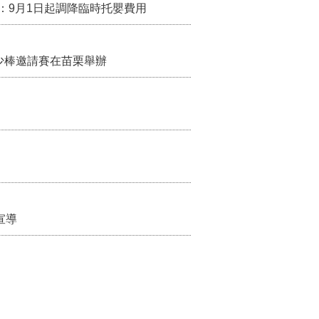
：9月1日起調降臨時托嬰費用
少棒邀請賽在苗栗舉辦
宣導