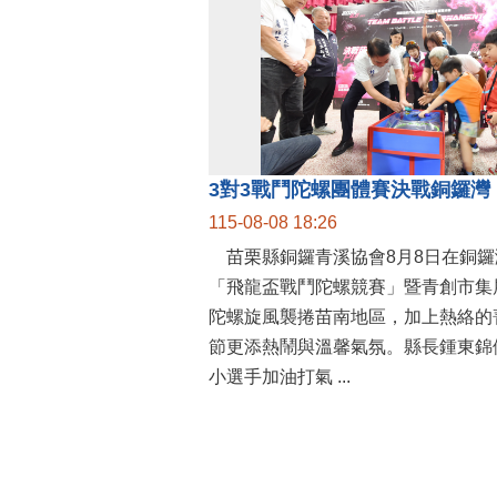
115-08-08 18:26
苗栗縣銅鑼青溪協會8月8日在銅鑼
「飛龍盃戰鬥陀螺競賽」暨青創市集
陀螺旋風襲捲苗南地區，加上熱絡的
節更添熱鬧與溫馨氣氛。縣長鍾東錦
小選手加油打氣 ...