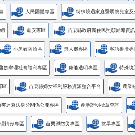
臺
人民團體專區
特殊境遇家庭暨弱勢兒童及
網
道安專區
苗栗縣政府新住民照顧輔導資訊
小黑蚊防治區
無人機專區
客語推廣專
盈餘辦理社會福利專區
廉能透明專區
特殊境
專區
苗栗縣婦女福利服務資源整合平台
農業
衝突迴避法身分關係公開專區
產地證明標章查詢
管理情形專區
苗栗縣防災專區
抗旱專區