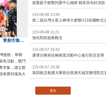
苗栗親子館暨托嬰中心揭牌 縣長宣布好消息
115-08-08 13:59
第二屆台灣火星人棒球大會暨U13全國軟式
115-08-08 11:21
強化民防急救觀念
3對3戰鬥陀螺團體賽決戰銅鑼灣 青創市集展售為父親節增添繽紛
115-08-07 19:43
灣會館，舉辦
通霄分隊前往梅南里活動中心進行防災宣導
展售活動，戰鬥
115-08-07 19:38
菁市集，讓父親
第四救災救護大隊前往西湖天福宮辦理防災
偕來賓到場為大
更多