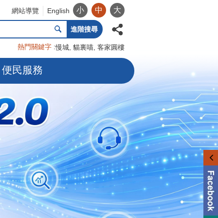
小
中
大
網站導覽
English
進階搜尋
熱門關鍵字
慢城
貓裏喵
客家圓樓
便民服務