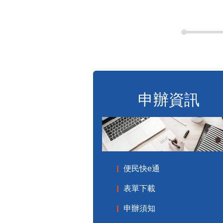
申辦資訊
便民快e通
表單下載
申辦須知