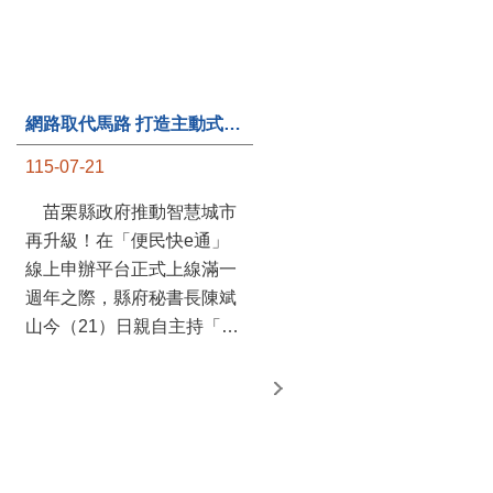
網路取代馬路 打造主動式數位便民服務 苗栗便民快e通 2.0智慧升級啟用
第235處關懷據點揭牌運作 縣長宣布共餐補助將加碼到1萬元
115-07-21
115-07-20
苗栗縣政府推動智慧城市
苗栗縣政府攜手牧田家庭
再升級！在「便民快e通」
關懷協會，在頭屋鄉設立的
線上申辦平台正式上線滿一
社區照顧關懷據點20日揭牌
週年之際，縣府秘書長陳斌
運作，這是鄉內第6個、全
山今（21）日親自主持「便
縣第235處的據點；縣長鍾
民快e通 2.0 啟用記者會」，
東錦在主持揭牌儀式推進據
宣布系統全面升級。數位發
點總數的同時，也宣布年底
展部資料創新司陳怡君副司
前可望將共餐補助直接調高
長蒞臨指導，共同表示對地
到每個月1萬元，另促鄉鎮
方政府智慧服務升級加值的
市公所視財力編列預算配合