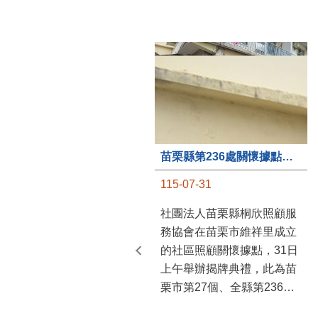
苗栗縣第236處關懷據點在苗栗市維祥里揭牌
115-07-31
社團法人苗栗縣桐欣照顧服
務協會在苗栗市維祥里成立
的社區照顧關懷據點，31日
上午舉辦揭牌典禮，此為苗
栗市第27個、全縣第236處
的據點。苗栗縣長鍾東錦上