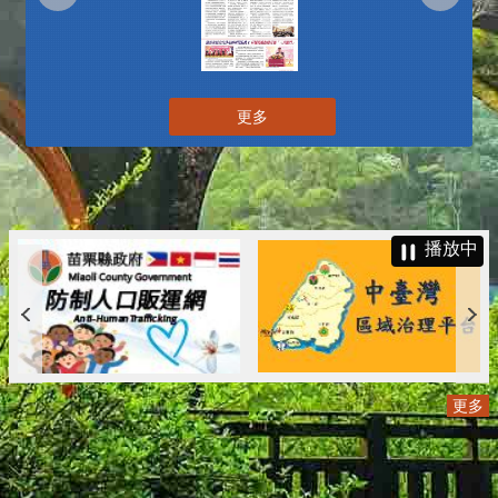
更多
播放中
更多