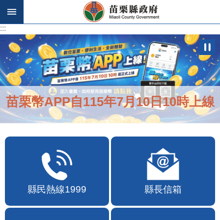
跳到主要內容區塊
:::
:::
苗栗幣APP自115年7月10日10時上線
縣民熱線1999
縣長信箱