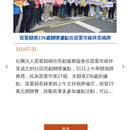
苗栗縣第236處關懷據點在苗栗市維祥里揭牌
11
115-07-31
國
社團法人苗栗縣桐欣照顧服務協會在苗栗市維祥
苗
里成立的社區照顧關懷據點，31日上午舉辦揭牌
署
典禮，此為苗栗市第27個、全縣第236處的據
作
點。苗栗縣長鍾東錦上午主持揭牌儀式，頒發15
縣
萬元開辦費，鼓勵長輩多參加據點活動，可以更
手
加健康、長壽。 坐落於苗栗市維祥里光華街89
號的社區照顧關懷據點，今 ...
更多