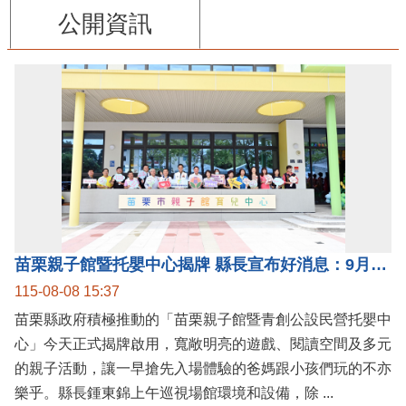
公開資訊
苗栗親子館暨托嬰中心揭牌 縣長宣布好消息：9月1日起調降臨時托嬰費用
115-08-08 15:37
苗栗縣政府積極推動的「苗栗親子館暨青創公設民營托嬰中
心」今天正式揭牌啟用，寬敞明亮的遊戲、閱讀空間及多元
的親子活動，讓一早搶先入場體驗的爸媽跟小孩們玩的不亦
樂乎。縣長鍾東錦上午巡視場館環境和設備，除 ...