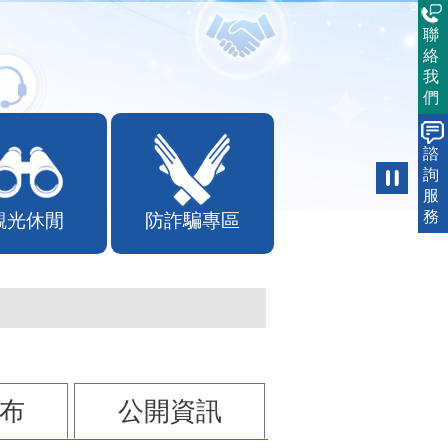
聯
絡
我
們
諮
詢
服
務
觀光休閒
防詐騙專區
布
公開資訊