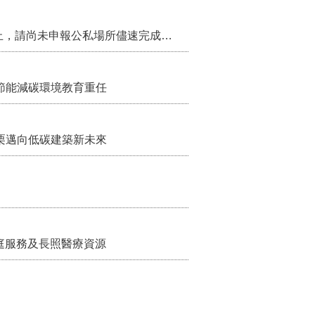
115年第2季固定源空污費申報已於7月底截止，請尚未申報公私場所儘速完成申繳，以免面臨滯納金及罰鍰!
節能減碳環境教育重任
栗邁向低碳建築新未來
家庭服務及長照醫療資源