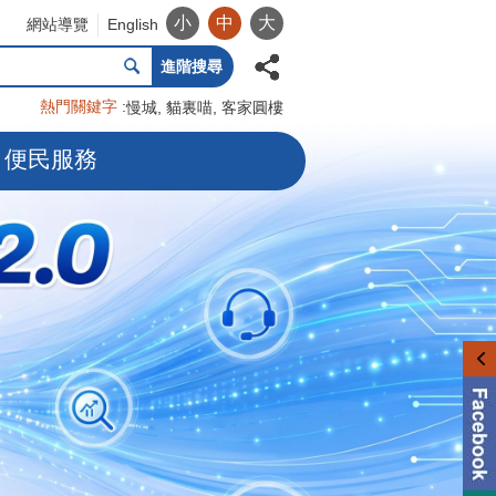
小
中
大
網站導覽
English
進階搜尋
熱門關鍵字
慢城
貓裏喵
客家圓樓
便民服務