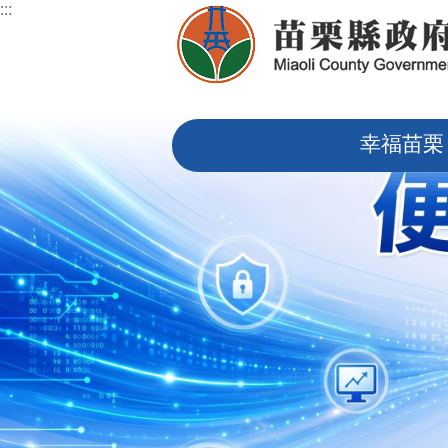
:::
跳到主要內容區塊
:::
幸福苗栗