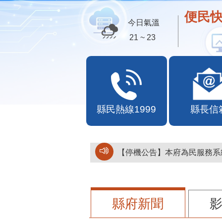
便民快
今日氣溫
21 ~ 23
縣民熱線1999
縣長信
【停機公告】本府為民服務系統
縣府新聞