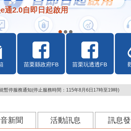
e通2.0自即日起啟用
箱
苗栗縣政府FB
苗栗玩透透FB
暫停服務通知(停止服務時間：115年8月6日17時至19時)
影音新聞
活動訊息
訊息發