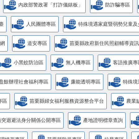
內政部警政署「打詐儀錶板」
防詐騙專區
臺
人民團體專區
特殊境遇家庭暨弱勢兒童及
網
道安專區
苗栗縣政府新住民照顧輔導資訊
小黑蚊防治區
無人機專區
客語推廣專
盈餘辦理社會福利專區
廉能透明專區
特殊境
專區
苗栗縣婦女福利服務資源整合平台
農業
衝突迴避法身分關係公開專區
產地證明標章查詢