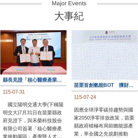
大事紀
縣長見證「核心醫療產業推動園區」產學合作簽約儀式
苗栗首創氫能BOT 獲財政部「突破之翼」肯定
115-07-31
115-07-24
國立陽明交通大學(下稱陽
因應全球淨零碳排趨勢與國
明交大)7月31日在苗栗縣政
家2050淨零排放政策，苗栗
府見證下，與禾榮科技股份
縣政府積極布局前瞻能源產
有限公司簽署「核心醫療產
業，率全國之先規劃推動
業推動園區」產學暨人才培