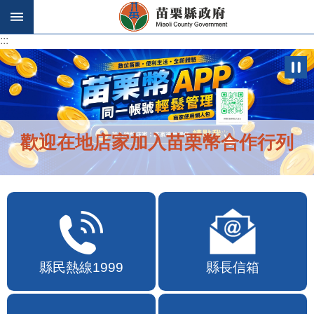
跳到主要內容區塊
:::
:::
歡迎在地店家加入苗栗幣合作行列
縣民熱線1999
縣長信箱