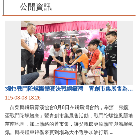
公開資訊
3對3戰鬥陀螺團體賽決戰銅鑼灣 青創市集展售為父親節增添繽紛
115-08-08 18:26
苗栗縣銅鑼青溪協會8月8日在銅鑼灣會館，舉辦「飛龍
盃戰鬥陀螺競賽」暨青創市集展售活動，戰鬥陀螺旋風襲捲
苗南地區，加上熱絡的菁市集，讓父親節更添熱鬧與溫馨氣
氛。縣長鍾東錦偕來賓到場為大小選手加油打氣 ...