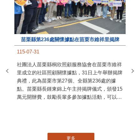
苗栗縣第236處關懷據點在苗栗市維祥里揭牌
11
115-07-31
國
社團法人苗栗縣桐欣照顧服務協會在苗栗市維祥
苗
里成立的社區照顧關懷據點，31日上午舉辦揭牌
署
典禮，此為苗栗市第27個、全縣第236處的據
作
點。苗栗縣長鍾東錦上午主持揭牌儀式，頒發15
縣
萬元開辦費，鼓勵長輩多參加據點活動，可以更
手
加健康、長壽。 坐落於苗栗市維祥里光華街89
號的社區照顧關懷據點，今 ...
更多