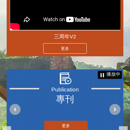
三周年V2
更多
播放中
專刊
更多