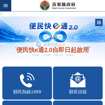
跳到主要內容區塊
:::
:::
歡迎在地店家加入苗栗幣合作行列
縣民熱線1999
縣長信箱