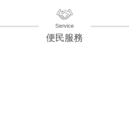
便民服務
申辦資訊
便民快e通
表單下載