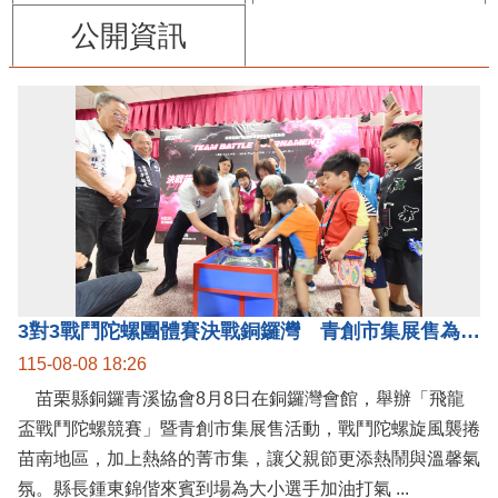
公開資訊
3對3戰鬥陀螺團體賽決戰銅鑼灣 青創市集展售為父親節增添繽紛
115-08-08 18:26
苗栗縣銅鑼青溪協會8月8日在銅鑼灣會館，舉辦「飛龍
盃戰鬥陀螺競賽」暨青創市集展售活動，戰鬥陀螺旋風襲捲
苗南地區，加上熱絡的菁市集，讓父親節更添熱鬧與溫馨氣
氛。縣長鍾東錦偕來賓到場為大小選手加油打氣 ...