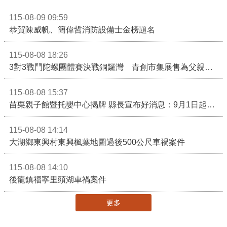
115-08-09 09:59
恭賀陳威帆、簡偉哲消防設備士金榜題名
115-08-08 18:26
3對3戰鬥陀螺團體賽決戰銅鑼灣 青創市集展售為父親節增添繽紛
115-08-08 15:37
苗栗親子館暨托嬰中心揭牌 縣長宣布好消息：9月1日起調降臨時托嬰費用
115-08-08 14:14
大湖鄉東興村東興楓葉地圖過後500公尺車禍案件
115-08-08 14:10
後龍鎮福寧里頭湖車禍案件
更多