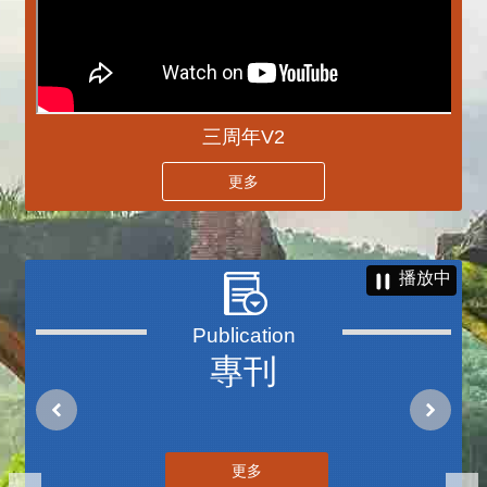
三周年V2
更多
播放中
專刊
更多