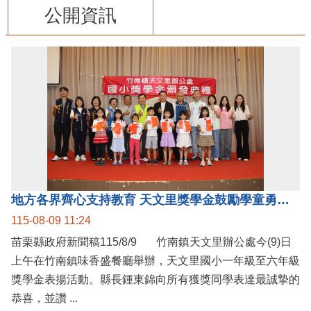
公開資訊
地方各界齊心支持教育 天文里獎學金鼓勵學童勇敢追夢
115-08-09 11:24
苗栗縣政府新聞稿115/8/9 竹南鎮天文里辦公處今(9)日
上午在竹南鎮味香盛餐廳舉辦，天文里國小一年級至六年級
獎學金表揚活動。縣長鍾東錦向所有獲獎同學表達最誠摯的
恭喜，並讚 ...