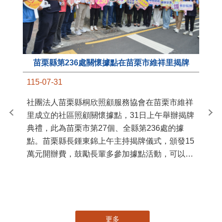
苗栗縣第236處關懷據點在苗栗市維祥里揭牌
11
115-07-31
國
社團法人苗栗縣桐欣照顧服務協會在苗栗市維祥
苗
里成立的社區照顧關懷據點，31日上午舉辦揭牌
署
典禮，此為苗栗市第27個、全縣第236處的據
作
點。苗栗縣長鍾東錦上午主持揭牌儀式，頒發15
縣
萬元開辦費，鼓勵長輩多參加據點活動，可以更
手
加健康、長壽。 坐落於苗栗市維祥里光華街89
號的社區照顧關懷據點，今 ...
更多