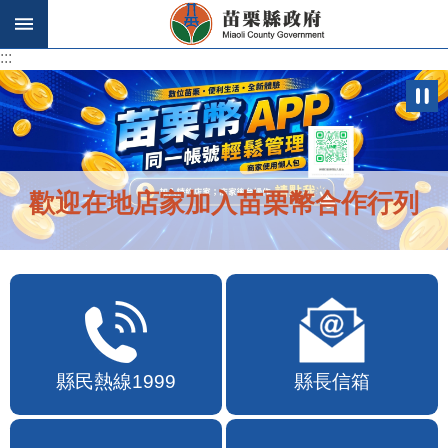
跳到主要內容區塊
:::
:::
歡迎在地店家加入苗栗幣合作行列
縣民熱線1999
縣長信箱