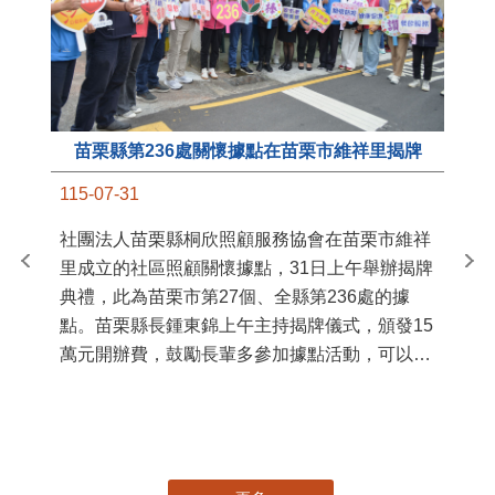
苗栗縣第236處關懷據點在苗栗市維祥里揭牌
11
115-07-31
國
社團法人苗栗縣桐欣照顧服務協會在苗栗市維祥
苗
里成立的社區照顧關懷據點，31日上午舉辦揭牌
署
典禮，此為苗栗市第27個、全縣第236處的據
作
點。苗栗縣長鍾東錦上午主持揭牌儀式，頒發15
縣
萬元開辦費，鼓勵長輩多參加據點活動，可以更
手
加健康、長壽。 坐落於苗栗市維祥里光華街89
號的社區照顧關懷據點，今 ...