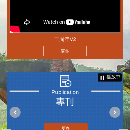
三周年V2
更多
播放中
專刊
更多