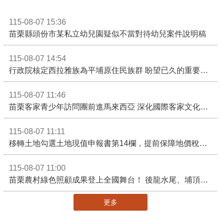
115-08-07 15:36
苗栗縣頭份市某私立幼兒園疑似不當對待幼兒案件說明稿
115-08-07 14:54
行政院核定西拉雅族為平埔原住民族群 盼望已久的重要時刻到來！8月13日起受理民族成員名冊登記
115-08-07 11:46
苗栗客家青少年訪問團前進馬來西亞 深化國際客家文化交流
115-08-07 11:11
移轉土地勾選土地現值申報書第14欄，提前保障地價稅節稅權益
115-08-07 11:00
苗栗農村綠色照顧成果登上全國舞台！ 後龍水尾、埔頂社區前進2026高齡健康產業博覽會
更多