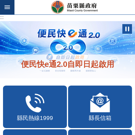
跳到主要內容區塊
:::
:::
便民快e通2.0自即日起啟用
縣民熱線1999
縣長信箱