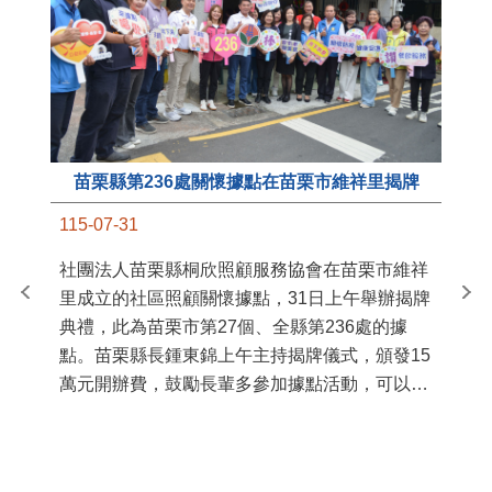
苗栗縣第236處關懷據點在苗栗市維祥里揭牌
11
115-07-31
國
社團法人苗栗縣桐欣照顧服務協會在苗栗市維祥
苗
里成立的社區照顧關懷據點，31日上午舉辦揭牌
署
典禮，此為苗栗市第27個、全縣第236處的據
作
點。苗栗縣長鍾東錦上午主持揭牌儀式，頒發15
縣
萬元開辦費，鼓勵長輩多參加據點活動，可以更
手
加健康、長壽。 坐落於苗栗市維祥里光華街89
號的社區照顧關懷據點，今 ...