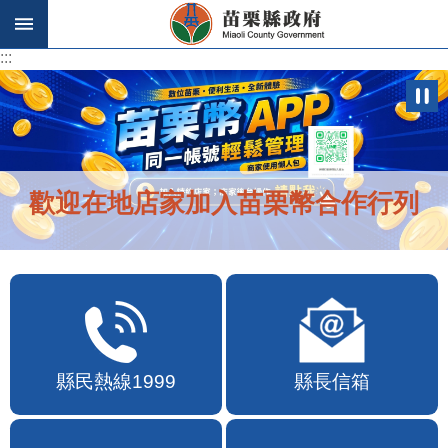
跳到主要內容區塊
:::
:::
歡迎在地店家加入苗栗幣合作行列
縣民熱線1999
縣長信箱