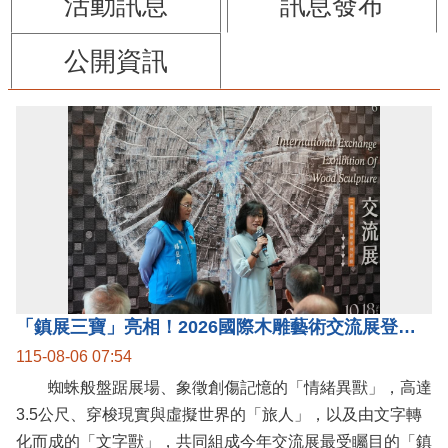
活動訊息
訊息發布
公開資訊
「鎮展三寶」亮相！2026國際木雕藝術交流展登場 國際木雕競賽得獎入圍名單同步揭曉
115-08-06 07:54
蜘蛛般盤踞展場、象徵創傷記憶的「情緒異獸」，高達
3.5公尺、穿梭現實與虛擬世界的「旅人」，以及由文字轉
化而成的「文字獸」，共同組成今年交流展最受矚目的「鎮