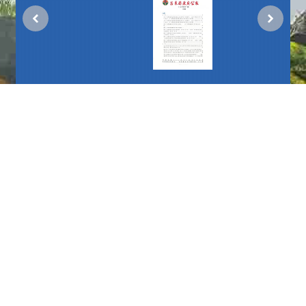
更多
播放中
更多