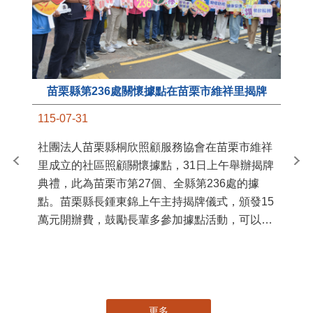
苗栗縣第236處關懷據點在苗栗市維祥里揭牌
11
115-07-31
國
社團法人苗栗縣桐欣照顧服務協會在苗栗市維祥
苗
里成立的社區照顧關懷據點，31日上午舉辦揭牌
署
典禮，此為苗栗市第27個、全縣第236處的據
作
點。苗栗縣長鍾東錦上午主持揭牌儀式，頒發15
縣
萬元開辦費，鼓勵長輩多參加據點活動，可以更
手
加健康、長壽。 坐落於苗栗市維祥里光華街89
號的社區照顧關懷據點，今 ...