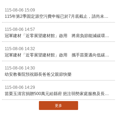
115-08-06 15:09
115年第2季固定源空污費申報已於7月底截止，請尚未申報公私場所儘速完成申繳，以免面臨滯納金及罰鍰!
115-08-06 14:57
冠軍建材「近零展望建材館」啟用 將肩負節能減碳環境教育重任
115-08-06 14:32
冠軍建材「近零展望建材館」啟用 攜手苗栗邁向低碳建築新未來
115-08-06 14:30
幼安教養院預祝縣長爸爸父親節快樂
115-08-06 14:29
苗栗玉清宮捐贈500萬元給縣府 挹注弱勢家庭服務及長照醫療資源
更多