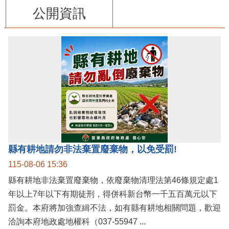
公開資訊
縣有耕地請勿非法棄置廢棄物，以免受罰!
115-08-06 15:36
縣有耕地非法棄置廢棄物，依廢棄物清理法第46條規定處1
年以上7年以下有期徒刑，得併科新台幣一千五百萬元以下
罰金。本府將加強查緝不法，如有縣有耕地相關問題，歡迎
洽詢本府地政處地權科（037-55947 ...