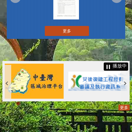
更多
播放中
更多