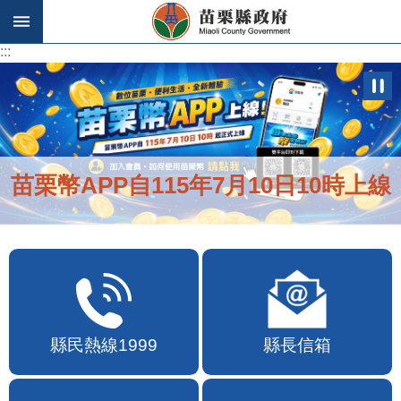
跳到主要內容區塊
:::
:::
便民快e通2.0自即日起啟用
縣民熱線1999
縣長信箱