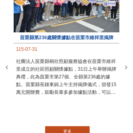
苗栗縣第236處關懷據點在苗栗市維祥里揭牌
11
115-07-31
國
社團法人苗栗縣桐欣照顧服務協會在苗栗市維祥
苗
里成立的社區照顧關懷據點，31日上午舉辦揭牌
署
典禮，此為苗栗市第27個、全縣第236處的據
作
點。苗栗縣長鍾東錦上午主持揭牌儀式，頒發15
縣
萬元開辦費，鼓勵長輩多參加據點活動，可以更
手
加健康、長壽。 坐落於苗栗市維祥里光華街89
號的社區照顧關懷據點，今 ...
更多