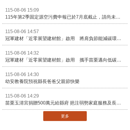
115-08-06 15:09
115年第2季固定源空污費申報已於7月底截止，請尚未申報公私場所儘速完成申繳，以免面臨滯納金及罰鍰!
115-08-06 14:57
冠軍建材「近零展望建材館」啟用 將肩負節能減碳環境教育重任
115-08-06 14:32
冠軍建材「近零展望建材館」啟用 攜手苗栗邁向低碳建築新未來
115-08-06 14:30
幼安教養院預祝縣長爸爸父親節快樂
115-08-06 14:29
苗栗玉清宮捐贈500萬元給縣府 挹注弱勢家庭服務及長照醫療資源
更多