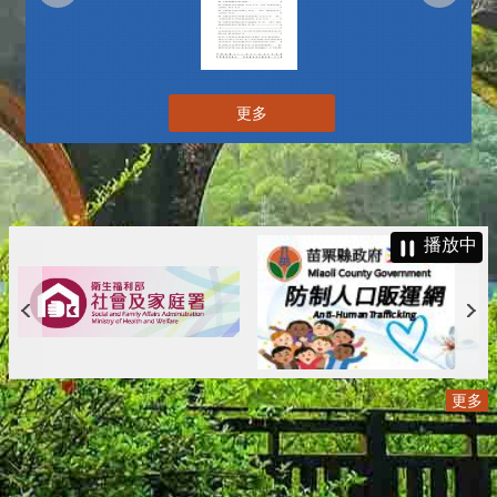
更多
播放中
更多