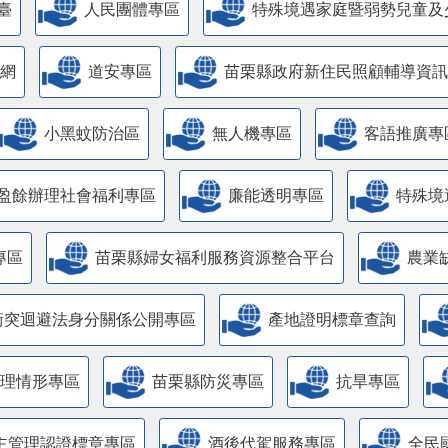
臺
人民團體專區
特殊境遇家庭暨弱勢兒童及
網
道安專區
苗栗縣政府新住民照顧輔導資訊
小黑蚊防治區
無人機專區
客語推廣專
盈餘辦理社會福利專區
廉能透明專區
特殊境
專區
苗栗縣婦女福利服務資源整合平台
農業
衝突迴避法身分關係公開專區
產地證明標章查詢
管理情形專區
苗栗縣防災專區
抗旱專區
主管理認證標章專區
酒後代駕服務專區
全民