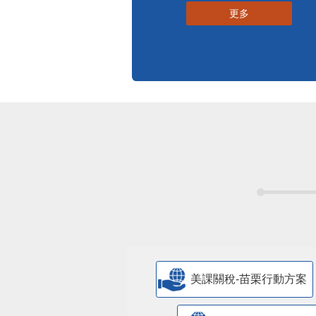
更多
美課關稅-苗栗行動方案