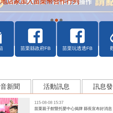
在地店家加入苗栗幣合作行列
箱
苗栗縣政府FB
苗栗玩透透FB
影音新聞
活動訊息
訊息發
115-08-08 15:37
苗栗親子館暨托嬰中心揭牌 縣長宣布好消息