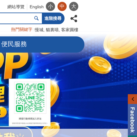
小
中
大
網站導覽
English
進階搜尋
熱門關鍵字
慢城
貓裏喵
客家圓樓
便民服務