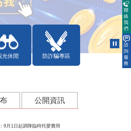
聯
絡
我
們
諮
詢
觀光休閒
防詐騙專區
服
務
布
公開資訊
：9月1日起調降臨時托嬰費用