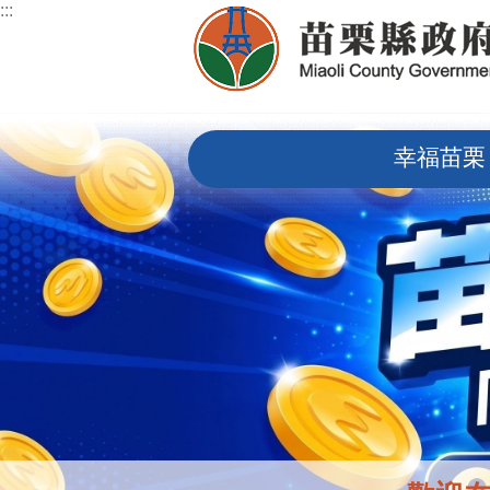
:::
跳到主要內容區塊
:::
幸福苗栗