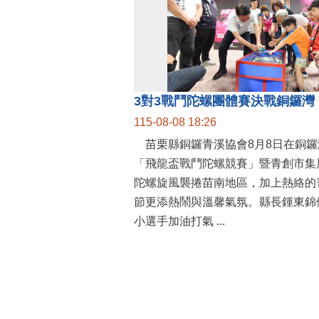
115-08-08 18:26
苗栗縣銅鑼青溪協會8月8日在銅鑼
「飛龍盃戰鬥陀螺競賽」暨青創市集
陀螺旋風襲捲苗南地區，加上熱絡的
節更添熱鬧與溫馨氣氛。縣長鍾東錦
小選手加油打氣 ...