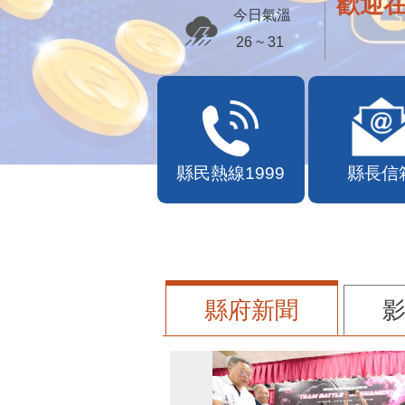
歡迎
今日氣溫
26 ~ 31
縣民熱線1999
縣長信
縣府新聞