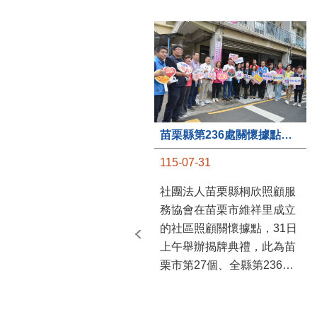
苗栗縣第236處關懷據點在苗栗市維祥里揭牌
115-07-31
社團法人苗栗縣桐欣照顧服
務協會在苗栗市維祥里成立
的社區照顧關懷據點，31日
上午舉辦揭牌典禮，此為苗
栗市第27個、全縣第236處
的據點。苗栗縣長鍾東錦上
午主持揭牌儀式，頒發15萬