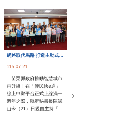
第235處關懷據點揭牌運作 縣長宣布共餐補助將加碼到1萬元
網路取代馬路 打造主動式數位便民服務 苗栗便民快e通 2.0智慧升級啟用
115-07-20
115-07-21
苗栗縣政府攜手牧田家庭
苗栗縣政府推動智慧城市
關懷協會，在頭屋鄉設立的
再升級！在「便民快e通」
社區照顧關懷據點20日揭牌
線上申辦平台正式上線滿一
運作，這是鄉內第6個、全
週年之際，縣府秘書長陳斌
縣第235處的據點；縣長鍾
山今（21）日親自主持「便
東錦在主持揭牌儀式推進據
民快e通 2.0 啟用記者會」，
點總數的同時，也宣布年底
宣布系統全面升級。數位發
前可望將共餐補助直接調高