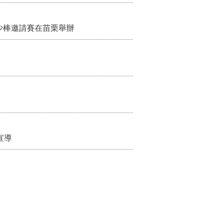
少棒邀請賽在苗栗舉辦
宣導