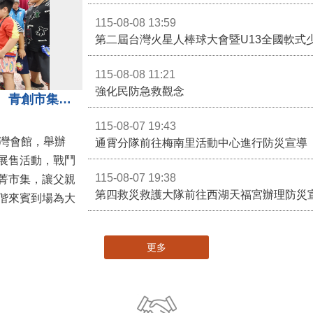
115-08-08 13:59
第二屆台灣火星人棒球大會暨U13全國軟式
115-08-08 11:21
強化民防急救觀念
3對3戰鬥陀螺團體賽決戰銅鑼灣 青創市集展售為父親節增添繽紛
115-08-07 19:43
灣會館，舉辦
通霄分隊前往梅南里活動中心進行防災宣導
展售活動，戰鬥
115-08-07 19:38
菁市集，讓父親
第四救災救護大隊前往西湖天福宮辦理防災
偕來賓到場為大
更多