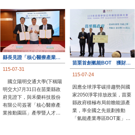
縣長見證「核心醫療產業推動園區」產學合作簽約儀式
苗栗首創氫能BOT 獲財政部「突破之翼」肯定
115-07-31
115-07-24
國立陽明交通大學(下稱陽
因應全球淨零碳排趨勢與國
明交大)7月31日在苗栗縣政
家2050淨零排放政策，苗栗
府見證下，與禾榮科技股份
縣政府積極布局前瞻能源產
有限公司簽署「核心醫療產
業，率全國之先規劃推動
業推動園區」產學暨人才培
「氫能產業專區BOT案」，
育合作備忘錄，為苗栗產業
透過促進民間參與公共建設
升級注入新動能，會中，縣
（BOT）模式，引進民間資