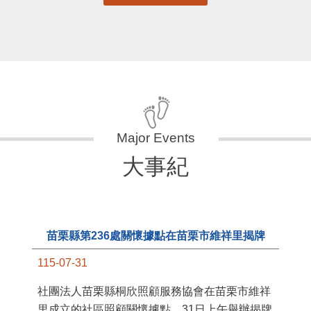
大事紀
苗栗縣第236處關懷據點在苗栗市維祥里揭牌
115-07-31
11
社團法人苗栗縣桐欣照顧服務協會在苗栗市維祥
國
里成立的社區照顧關懷據點，31日上午舉辦揭牌
苗