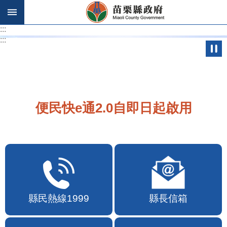
跳到主要內容區塊
:::
:::
便民快e通2.0自即日起啟用
縣民熱線1999
縣長信箱