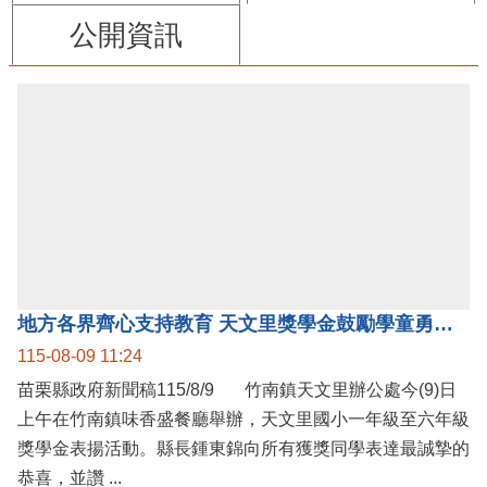
公開資訊
地方各界齊心支持教育 天文里獎學金鼓勵學童勇敢追夢
115-08-09 11:24
苗栗縣政府新聞稿115/8/9 竹南鎮天文里辦公處今(9)日
上午在竹南鎮味香盛餐廳舉辦，天文里國小一年級至六年級
獎學金表揚活動。縣長鍾東錦向所有獲獎同學表達最誠摯的
恭喜，並讚 ...