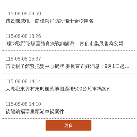
115-08-09 09:59
恭賀陳威帆、簡偉哲消防設備士金榜題名
115-08-08 18:26
3對3戰鬥陀螺團體賽決戰銅鑼灣 青創市集展售為父親節增添繽紛
115-08-08 15:37
苗栗親子館暨托嬰中心揭牌 縣長宣布好消息：9月1日起調降臨時托嬰費用
115-08-08 14:14
大湖鄉東興村東興楓葉地圖過後500公尺車禍案件
115-08-08 14:10
後龍鎮福寧里頭湖車禍案件
更多