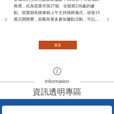
典禮，此為苗栗市第27個、全縣第236處的據
署
點。苗栗縣長鍾東錦上午主持揭牌儀式，頒發15
作
萬元開辦費，鼓勵長輩多參加據點活動，可以更
縣
加健康、長壽。 坐落於苗栗市維祥里光華街89
手
號的社區照顧關懷據點，今 ...
更多
資訊透明專區