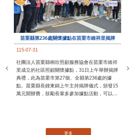
苗栗縣第236處關懷據點在苗栗市維祥里揭牌
11
115-07-31
國
社團法人苗栗縣桐欣照顧服務協會在苗栗市維祥
苗
里成立的社區照顧關懷據點，31日上午舉辦揭牌
署
典禮，此為苗栗市第27個、全縣第236處的據
作
點。苗栗縣長鍾東錦上午主持揭牌儀式，頒發15
縣
萬元開辦費，鼓勵長輩多參加據點活動，可以更
手
加健康、長壽。 坐落於苗栗市維祥里光華街89
號的社區照顧關懷據點，今 ...
更多