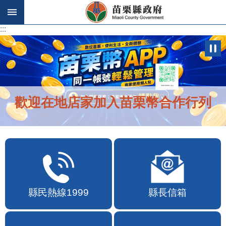
跳到主要內容區塊
:::
:::
歡迎在地店家加入苗栗幣合作行列
縣民熱線1999
縣長信箱