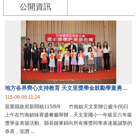
公開資訊
地方各界齊心支持教育 天文里獎學金鼓勵學童勇敢追夢
115-08-09 11:24
苗栗縣政府新聞稿115/8/9 竹南鎮天文里辦公處今(9)日
上午在竹南鎮味香盛餐廳舉辦，天文里國小一年級至六年級
獎學金表揚活動。縣長鍾東錦向所有獲獎同學表達最誠摯的
恭喜，並讚 ...