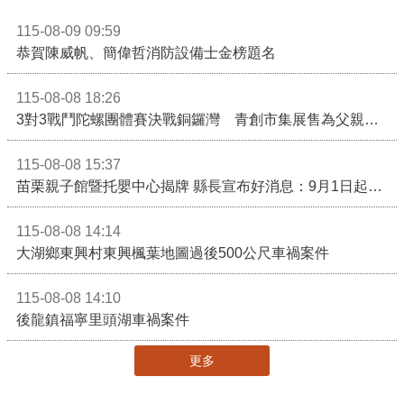
115-08-09 09:59
恭賀陳威帆、簡偉哲消防設備士金榜題名
115-08-08 18:26
3對3戰鬥陀螺團體賽決戰銅鑼灣 青創市集展售為父親節增添繽紛
115-08-08 15:37
苗栗親子館暨托嬰中心揭牌 縣長宣布好消息：9月1日起調降臨時托嬰費用
115-08-08 14:14
大湖鄉東興村東興楓葉地圖過後500公尺車禍案件
115-08-08 14:10
後龍鎮福寧里頭湖車禍案件
更多