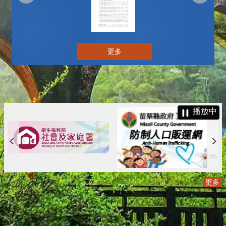
更多
播放中
更多