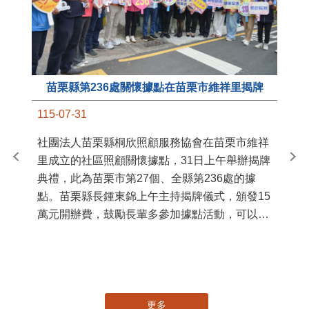
苗栗縣第236處關懷據點在苗栗市維祥里揭牌
11
115-07-31
國
社團法人苗栗縣桐欣照顧服務協會在苗栗市維祥
苗
里成立的社區照顧關懷據點，31日上午舉辦揭牌
署
典禮，此為苗栗市第27個、全縣第236處的據
作
點。苗栗縣長鍾東錦上午主持揭牌儀式，頒發15
縣
萬元開辦費，鼓勵長輩多參加據點活動，可以更
手
加健康、長壽。 坐落於苗栗市維祥里光華街89
號的社區照顧關懷據點，今 ...
更多