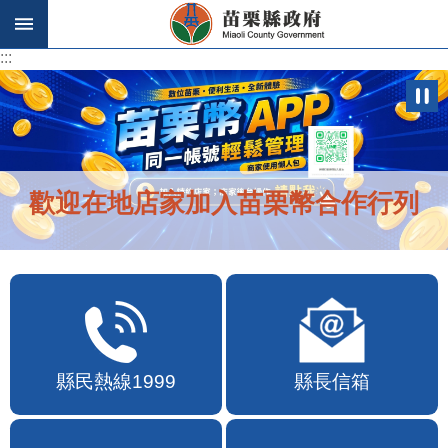
跳到主要內容區塊
:::
:::
歡迎在地店家加入苗栗幣合作行列
縣民熱線1999
縣長信箱