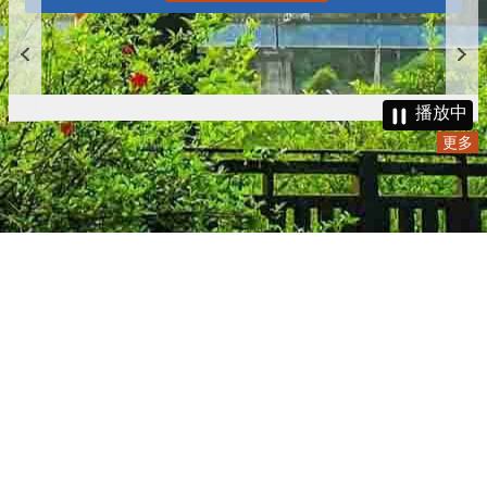
播放中
更多
:::
更新日期
115-08-08
瀏覽人次
4784888
版權所有 © 苗栗縣政府 Copyright 2019 Miaoli County Government
All rights reserved.
36001 苗栗市縣府路100號(第一辦公大樓)、36046 苗栗市府前路1號
(第二辦公大樓) 電話:1999(限苗栗縣內撥打), 037-322150(外縣市)
服務時間：上午8:00~12:00、13:00~17:00（彈性上班時間：上午
8:00~8:30）