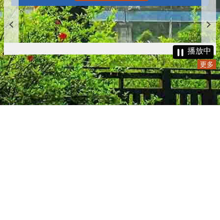
播放中
更多
:::
更新日期
115-08-06
瀏覽人次
4782348
版權所有 © 苗栗縣政府 Copyright 2019 Miaoli County Government
All rights reserved.
36001 苗栗市縣府路100號(第一辦公大樓)、36046 苗栗市府前路1號
(第二辦公大樓) 電話:1999(限苗栗縣內撥打), 037-322150(外縣市)
服務時間：上午8:00~12:00、13:00~17:00（彈性上班時間：上午
8:00~8:30）