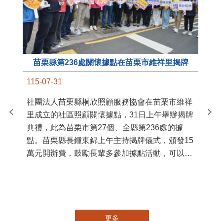
苗栗縣第236處關懷據點在苗栗市維祥里揭牌
11
115-07-31
國
社團法人苗栗縣桐欣照顧服務協會在苗栗市維祥
苗
里成立的社區照顧關懷據點，31日上午舉辦揭牌
署
典禮，此為苗栗市第27個、全縣第236處的據
作
點。苗栗縣長鍾東錦上午主持揭牌儀式，頒發15
縣
萬元開辦費，鼓勵長輩多參加據點活動，可以更
手
加健康、長壽。 坐落於苗栗市維祥里光華街89
號的社區照顧關懷據點，今 ...
更多