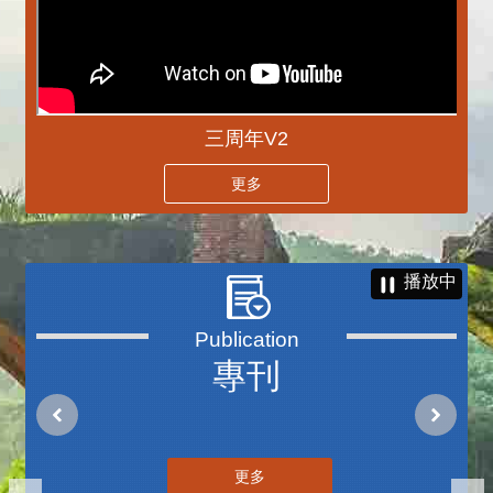
三周年V2
更多
播放中
專刊
更多