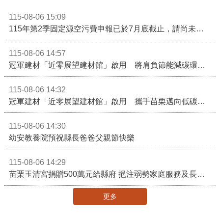
115-08-06 15:09
115年第2季固定源空污費申報已於7月底截止，請尚未申報公私場所儘速完成申繳，以免面臨滯納金及罰鍰!
115-08-06 14:57
冠軍建材「近零展望建材館」啟用 將肩負節能減碳環境教育重任
115-08-06 14:32
冠軍建材「近零展望建材館」啟用 攜手苗栗邁向低碳建築新未來
115-08-06 14:30
幼安教養院預祝縣長爸爸父親節快樂
115-08-06 14:29
苗栗玉清宮捐贈500萬元給縣府 挹注弱勢家庭服務及長照醫療資源
更多