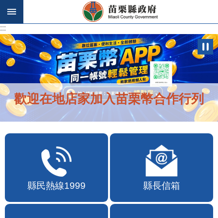
跳到主要內容區塊
:::
:::
歡迎在地店家加入苗栗幣合作行列
縣民熱線1999
縣長信箱