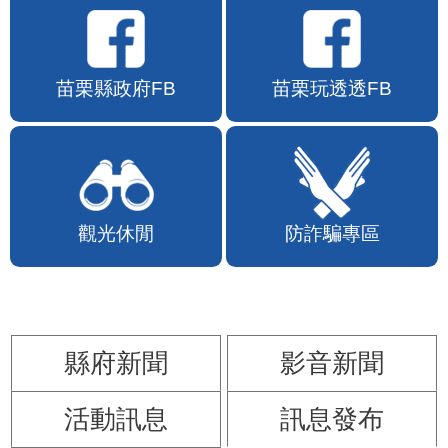
苗栗縣政府FB
苗栗玩透透FB
觀光休閒
防詐騙專區
縣府新聞
影音新聞
活動訊息
訊息發布