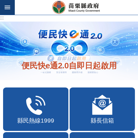
跳到主要內容區塊
:::
:::
便民快e通2.0自即日起啟用
縣民熱線1999
縣長信箱