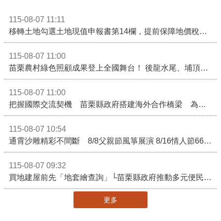
115-08-07 11:11
移轉土地勾選土地現值申報書第14欄，提前保障地價稅節稅權益
115-08-07 11:00
苗栗農村綠色照顧成果登上全國舞台！ 後龍水尾、埔頂社區前進2026高齡健康產業博覽會
115-08-07 11:00
把握國際交流契機 苗栗縣政府搭建海外合作橋梁 為在地產業爭取更多國際市場機會
115-08-07 10:54
通霄沙雕精彩不間斷 8/8父親節風箏展演 8/16情人節66對浪漫挑戰送好禮
115-08-07 09:32
買地建屋前先「地套繪查詢」└苗栗縣政府推動多元便民諮詢服務
更多