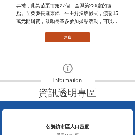
苗栗縣第236處關懷據點在苗栗市維祥里揭牌
11
115-07-31
國
社團法人苗栗縣桐欣照顧服務協會在苗栗市維祥
苗
里成立的社區照顧關懷據點，31日上午舉辦揭牌
署
典禮，此為苗栗市第27個、全縣第236處的據
作
點。苗栗縣長鍾東錦上午主持揭牌儀式，頒發15
縣
萬元開辦費，鼓勵長輩多參加據點活動，可以更
手
加健康、長壽。 坐落於苗栗市維祥里光華街89
號的社區照顧關懷據點，今 ...
更多