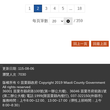
1
2
3
4
5
...
18
每頁筆數
/
359
回上一頁
回最上面
:::
更新日期
115-08-06
瀏覽人次
7030
版權所有 © 苗栗縣政府 Copyright 2019 Miaoli County Government
All rights reserved.
36001 苗栗市縣府路100號(第一辦公大樓)、36046 苗栗市府前路1號
(第二辦公大樓) 電話:1999(限苗栗縣內撥打), 037-322150(外縣市)
服務時間：上午8:00~12:00、13:00~17:00（彈性上班時間：上午
8:00~8:30）