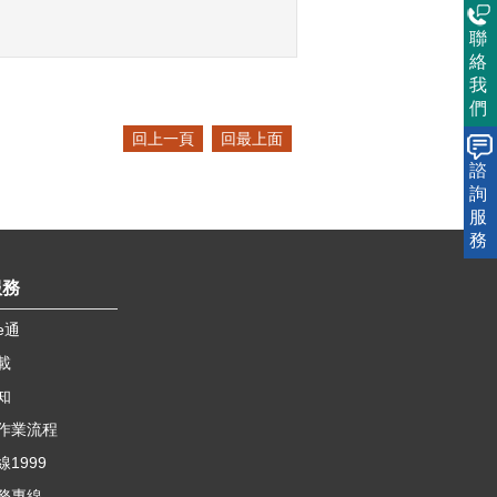
聯
絡
我
們
回上一頁
回最上面
諮
詢
服
務
服務
e通
載
知
作業流程
1999
務專線