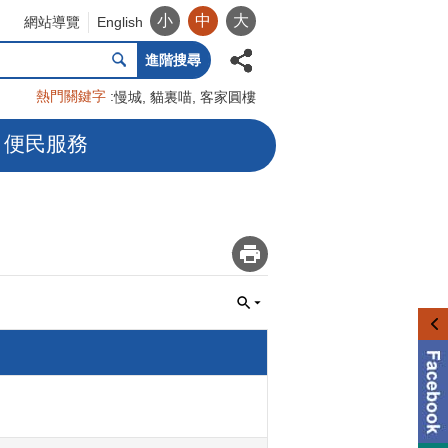
小
中
大
網站導覽
English
進階搜尋
熱門關鍵字
慢城
貓裏喵
客家圓樓
便民服務
_