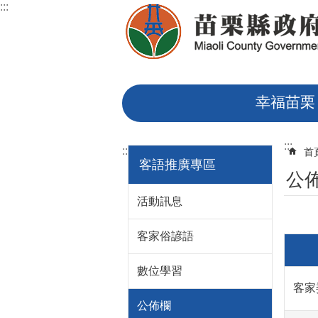
:::
跳到主要內容區塊
幸福苗栗
:::
:::
首
客語推廣專區
公
活動訊息
客家俗諺語
數位學習
客家
公佈欄