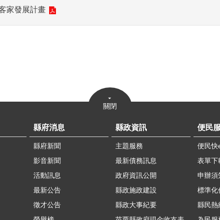
客家發展計畫
關閉
縣府消息
縣政資訊
便民
縣府新聞
主題服務
便民快
影音新聞
最新債務訊息
表單下
活動訊息
政府資訊公開
申辦須
最新公告
縣政施政建設
標準化
徵才公告
縣政大事紀要
縣民熱線
榮譽榜
苗栗縣政府現金收支表
為民服