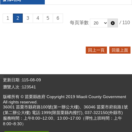
1
2
3
4
5
6
每頁筆數
/
110
回上一頁
回最上面
:::
更新日期
115-08-09
瀏覽人次
123541
版權所有 © 苗栗縣政府 Copyright 2019 Miaoli County Government
All rights reserved.
36001 苗栗市縣府路100號(第一辦公大樓)、36046 苗栗市府前路1號
(第二辦公大樓) 電話:1999(限苗栗縣內撥打), 037-322150(外縣市)
服務時間：上午8:00~12:00、13:00~17:00（彈性上班時間：上午
8:00~8:30）