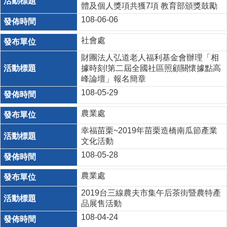
體及個人獎項共獲7項 教育部頒獎鼓勵
108-06-06
社會處
財團法人弘道老人福利基金會辦理「相
據時刻!第二屆全國社區照顧關懷據點高
峰論壇」報名簡章
108-05-29
農業處
幸福苗栗~2019年苗栗造橋南瓜節產業
文化活動
108-05-28
農業處
2019台三線農夫市集午后茶街暨農特產
品展售活動
108-04-24