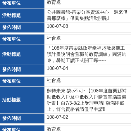
教育處
公共圖書館-苗栗分區資源中心「源來借
書那麼棒」借閱集點活動開跑!
108-07-08
社會處
「108年度苗栗縣政府幸福起飛暑期工
讀計畫說明會暨職前教育訓練」圓滿結
束，暑期工讀正式開工囉~~~
108-07-04
社會處
翻轉未來‧缺e不可~【108年度苗栗縣補
助低收入戶及中低收入戶購置電腦設備
計畫】自7/3-8/2止受理申請!!額滿即截
止，符合資格者請儘早申請!!
108-07-02
教育處