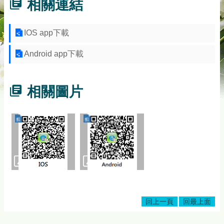
相關連結
務
專
區
IOS app下載
綜
Android app下載
合
資
訊
相關圖片
下
載
專
區
防
詐
專
區
回上一頁
回最上面
回
首