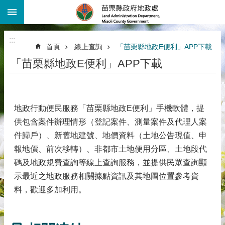
:::
跳到主要內容區塊
進
階
:::
搜
首頁
線上查詢
「苗栗縣地政E便利」APP下載
尋
「苗栗縣地政E便利」APP下載
機
關
介
紹
地政行動便民服務「苗栗縣地政E便利」手機軟體，提
公
供包含案件辦理情形（登記案件、測量案件及代理人案
告
件歸戶）、新舊地建號、地價資料（土地公告現值、申
資
報地價、前次移轉）、非都市土地便用分區、土地段代
訊
碼及地政規費查詢等線上查詢服務，並提供民眾查詢顯
線
示最近之地政服務相關據點資訊及其地圖位置參考資
上
查
料，歡迎多加利用。
詢
業