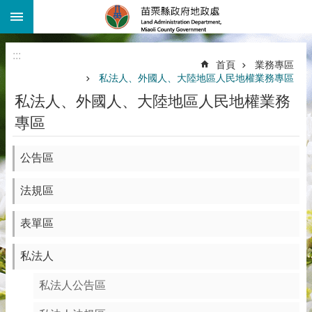
:::
跳到主要內容區塊
進
階
:::
搜
首頁
業務專區
尋
私法人、外國人、大陸地區人民地權業務專區
機
私法人、外國人、大陸地區人民地權業務
關
專區
介
紹
公告區
公
告
法規區
資
訊
表單區
線
上
私法人
查
詢
私法人公告區
業