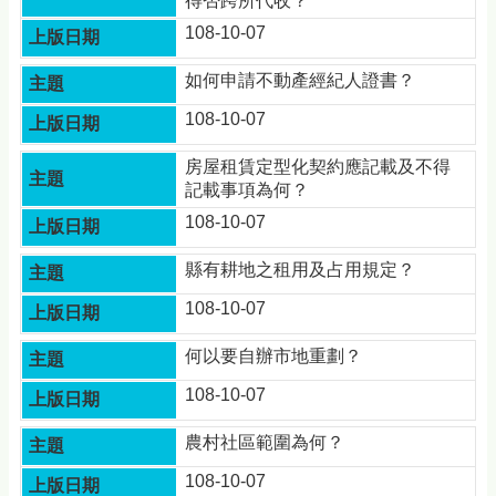
得否跨所代收？
頁
108-10-07
網
站
如何申請不動產經紀人證書？
導
覽
108-10-07
常
房屋租賃定型化契約應記載及不得
見
記載事項為何？
Q&A
108-10-07
隱
縣有耕地之租用及占用規定？
私
權
108-10-07
宣
告
何以要自辦市地重劃？
版
108-10-07
權
宣
農村社區範圍為何？
告
108-10-07