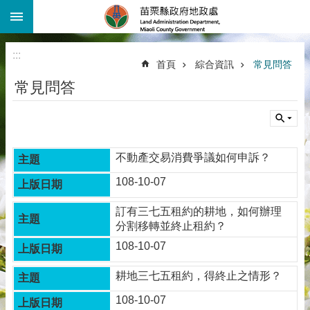
:::
跳到主要內容區塊
進
階
:::
搜
首頁
綜合資訊
常見問答
尋
常見問答
機
關
介
紹
不動產交易消費爭議如何申訴？
公
告
108-10-07
資
訊
訂有三七五租約的耕地，如何辦理
分割移轉並終止租約？
線
108-10-07
上
查
詢
耕地三七五租約，得終止之情形？
108-10-07
業