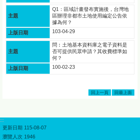
資
訊
Q1：區域計畫發布實施後，台灣地
安
區辦理非都市土地使用編定公告依
全
據為何？
政
103-04-29
策
政
問︰土地基本資料庫之電子資料是
府
否可提供民眾申請？其收費標準如
網
何？
站
100-02-23
資
料
開
放
回上一頁
回最上面
宣
告
:::
更新日期
115-08-07
瀏覽人次
1946