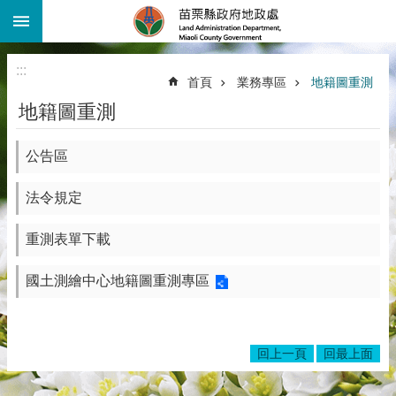
:::
跳到主要內容區塊
進
階
:::
搜
首頁
業務專區
地籍圖重測
尋
地籍圖重測
機
關
介
公告區
紹
法令規定
公
告
重測表單下載
資
訊
國土測繪中心地籍圖重測專區
線
上
查
詢
回上一頁
回最上面
業