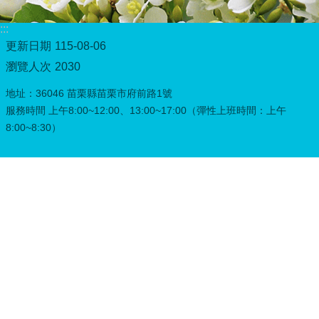
務
專
:::
區
更新日期
115-08-06
綜
瀏覽人次
2030
合
資
地址：36046 苗栗縣苗栗市府前路1號
訊
服務時間 上午8:00~12:00、13:00~17:00（彈性上班時間：上午
8:00~8:30）
下
載
專
區
防
詐
專
區
回
首