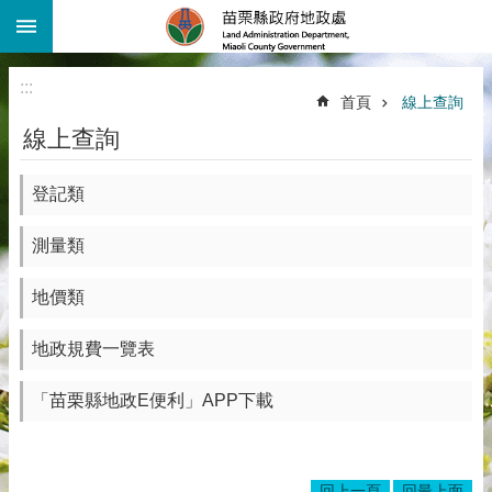
:::
跳到主要內容區塊
進
階
:::
搜
首頁
線上查詢
尋
線上查詢
機
關
介
登記類
紹
測量類
公
告
地價類
資
訊
地政規費一覽表
線
上
「苗栗縣地政E便利」APP下載
查
詢
業
回上一頁
回最上面