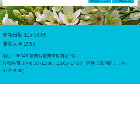
務
專
區
:::
綜
合
更新日期
115-08-06
資
瀏覽人次
2965
訊
地址：36046 苗栗縣苗栗市府前路1號
下
服務時間 上午8:00~12:00、13:00~17:00（彈性上班時間：上午
載
8:00~8:30）
專
區
防
詐
專
區
回
首