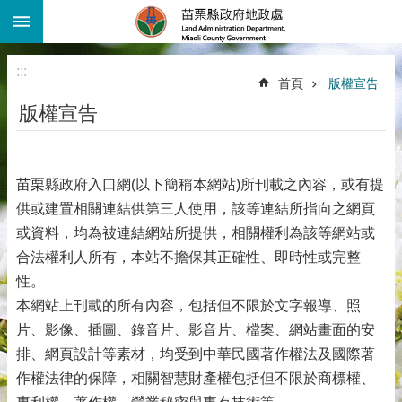
:::
跳到主要內容區塊
進
階
:::
搜
首頁
版權宣告
尋
版權宣告
機
關
介
紹
苗栗縣政府入口網(以下簡稱本網站)所刊載之內容，或有提
供或建置相關連結供第三人使用，該等連結所指向之網頁
公
告
或資料，均為被連結網站所提供，相關權利為該等網站或
資
合法權利人所有，本站不擔保其正確性、即時性或完整
訊
性。
線
本網站上刊載的所有內容，包括但不限於文字報導、照
上
片、影像、插圖、錄音片、影音片、檔案、網站畫面的安
查
排、網頁設計等素材，均受到中華民國著作權法及國際著
詢
作權法律的保障，相關智慧財產權包括但不限於商標權、
業