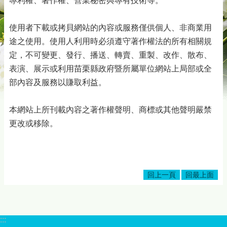
專利權、著作權、營業秘密與專有技術等。
務
專
區
使用者下載或拷貝網站的內容或服務僅供個人、非商業用
途之使用。使用人利用時必須遵守著作權法的所有相關規
綜
定，不可變更、發行、播送、轉賣、重製、改作、散布、
合
資
表演、展示或利用苗栗縣政府暨所屬單位網站上局部或全
訊
部內容及服務以賺取利益。
下
載
本網站上所刊載內容之著作權聲明、商標或其他聲明嚴禁
專
更改或移除。
區
防
詐
專
回上一頁
回最上面
區
回
首
:::