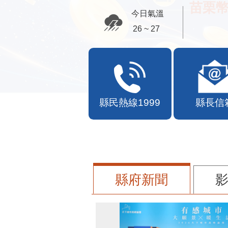
苗栗幣
今日氣溫
26 ~ 27
縣民熱線1999
縣長信
縣府新聞