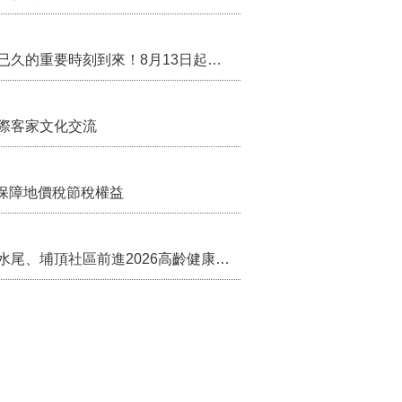
行政院核定西拉雅族為平埔原住民族群 盼望已久的重要時刻到來！8月13日起受理民族成員名冊登記
際客家文化交流
保障地價稅節稅權益
苗栗農村綠色照顧成果登上全國舞台！ 後龍水尾、埔頂社區前進2026高齡健康產業博覽會