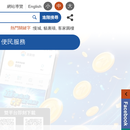
小
中
大
網站導覽
English
進階搜尋
熱門關鍵字
慢城
貓裏喵
客家圓樓
便民服務