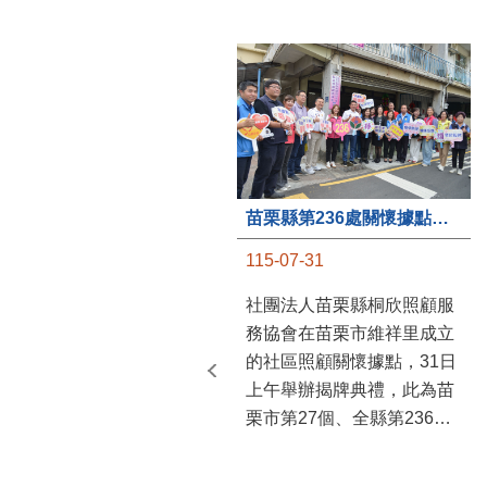
苗栗縣第236處關懷據點在苗栗市維祥里揭牌
115-07-31
社團法人苗栗縣桐欣照顧服
務協會在苗栗市維祥里成立
的社區照顧關懷據點，31日
上午舉辦揭牌典禮，此為苗
栗市第27個、全縣第236處
的據點。苗栗縣長鍾東錦上
午主持揭牌儀式，頒發15萬