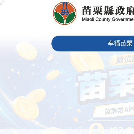
:::
跳到主要內容區塊
:::
幸福苗栗