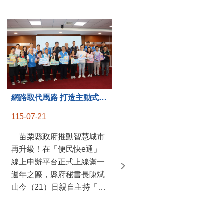
第235處關懷據點揭牌運作 縣長宣布共餐補助將加碼到1萬元
網路取代馬路 打造主動式數位便民服務 苗栗便民快e通 2.0智慧升級啟用
115-07-20
115-07-21
苗栗縣政府攜手牧田家庭
苗栗縣政府推動智慧城市
關懷協會，在頭屋鄉設立的
再升級！在「便民快e通」
社區照顧關懷據點20日揭牌
線上申辦平台正式上線滿一
運作，這是鄉內第6個、全
週年之際，縣府秘書長陳斌
縣第235處的據點；縣長鍾
山今（21）日親自主持「便
東錦在主持揭牌儀式推進據
民快e通 2.0 啟用記者會」，
點總數的同時，也宣布年底
宣布系統全面升級。數位發