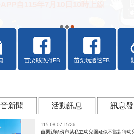
APP自115年7月10日10時上線
箱
苗栗縣政府FB
苗栗玩透透FB
影音新聞
活動訊息
訊息發
115-08-07 15:36
苗栗縣頭份市某私立幼兒園疑似不當對待幼