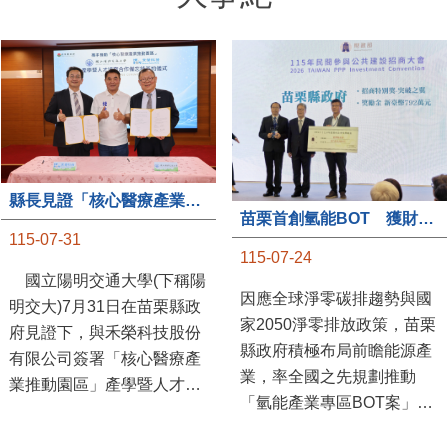
縣長見證「核心醫療產業推動園區」產學合作簽約儀式
苗栗首創氫能BOT 獲財政部「突破之翼」肯定
115-07-31
115-07-24
國立陽明交通大學(下稱陽
因應全球淨零碳排趨勢與國
明交大)7月31日在苗栗縣政
家2050淨零排放政策，苗栗
府見證下，與禾榮科技股份
縣政府積極布局前瞻能源產
有限公司簽署「核心醫療產
業，率全國之先規劃推動
業推動園區」產學暨人才培
「氫能產業專區BOT案」，
育合作備忘錄，為苗栗產業
透過促進民間參與公共建設
升級注入新動能，會中，縣