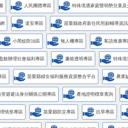
臺
人民團體專區
特殊境遇家庭暨弱勢兒童及
網
道安專區
苗栗縣政府新住民照顧輔導資訊
小黑蚊防治區
無人機專區
客語推廣專
盈餘辦理社會福利專區
廉能透明專區
特殊境
專區
苗栗縣婦女福利服務資源整合平台
農業
衝突迴避法身分關係公開專區
產地證明標章查詢
管理情形專區
苗栗縣防災專區
抗旱專區