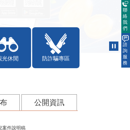
聯
絡
我
們
諮
詢
服
觀光休閒
防詐騙專區
務
布
公開資訊
兒案件說明稿