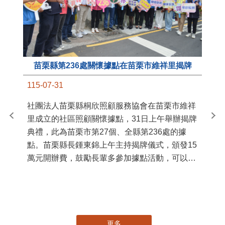
苗栗縣第236處關懷據點在苗栗市維祥里揭牌
11
115-07-31
國
社團法人苗栗縣桐欣照顧服務協會在苗栗市維祥
苗
里成立的社區照顧關懷據點，31日上午舉辦揭牌
署
典禮，此為苗栗市第27個、全縣第236處的據
作
點。苗栗縣長鍾東錦上午主持揭牌儀式，頒發15
縣
萬元開辦費，鼓勵長輩多參加據點活動，可以更
手
加健康、長壽。 坐落於苗栗市維祥里光華街89
號的社區照顧關懷據點，今 ...
更多