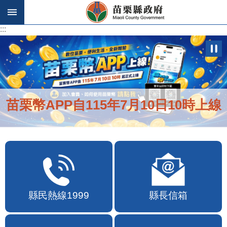
跳到主要內容區塊
:::
:::
苗栗幣APP自115年7月10日10時上線
縣民熱線1999
縣長信箱