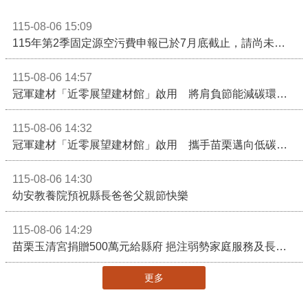
115-08-06 15:09
115年第2季固定源空污費申報已於7月底截止，請尚未申報公私場所儘速完成申繳，以免面臨滯納金及罰鍰!
115-08-06 14:57
冠軍建材「近零展望建材館」啟用 將肩負節能減碳環境教育重任
115-08-06 14:32
冠軍建材「近零展望建材館」啟用 攜手苗栗邁向低碳建築新未來
115-08-06 14:30
幼安教養院預祝縣長爸爸父親節快樂
115-08-06 14:29
苗栗玉清宮捐贈500萬元給縣府 挹注弱勢家庭服務及長照醫療資源
更多