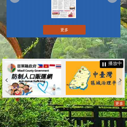
更多
播放中
更多