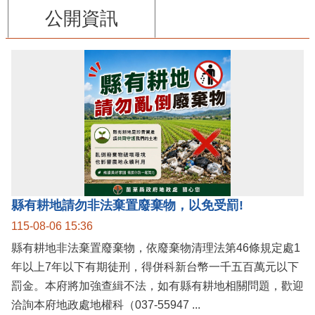
公開資訊
縣有耕地請勿非法棄置廢棄物，以免受罰!
115-08-06 15:36
縣有耕地非法棄置廢棄物，依廢棄物清理法第46條規定處1
年以上7年以下有期徒刑，得併科新台幣一千五百萬元以下
罰金。本府將加強查緝不法，如有縣有耕地相關問題，歡迎
洽詢本府地政處地權科（037-55947 ...