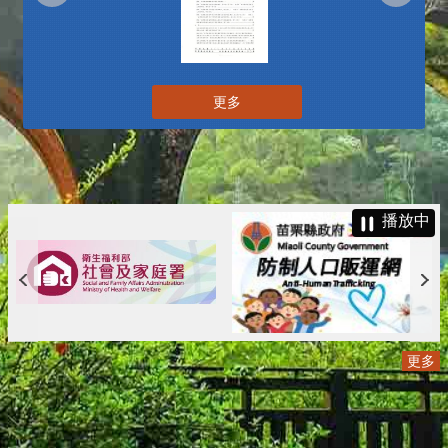
更多
播放中
更多