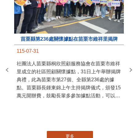
苗栗縣第236處關懷據點在苗栗市維祥里揭牌
11
115-07-31
國
社團法人苗栗縣桐欣照顧服務協會在苗栗市維祥
苗
里成立的社區照顧關懷據點，31日上午舉辦揭牌
署
典禮，此為苗栗市第27個、全縣第236處的據
作
點。苗栗縣長鍾東錦上午主持揭牌儀式，頒發15
縣
萬元開辦費，鼓勵長輩多參加據點活動，可以更
手
加健康、長壽。 坐落於苗栗市維祥里光華街89
號的社區照顧關懷據點，今 ...
更多