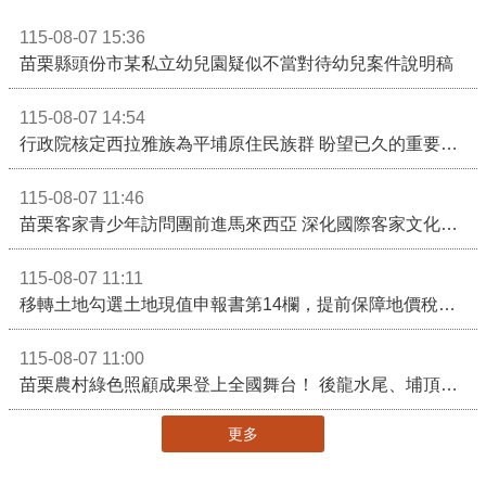
115-08-07 15:36
苗栗縣頭份市某私立幼兒園疑似不當對待幼兒案件說明稿
115-08-07 14:54
行政院核定西拉雅族為平埔原住民族群 盼望已久的重要時刻到來！8月13日起受理民族成員名冊登記
115-08-07 11:46
苗栗客家青少年訪問團前進馬來西亞 深化國際客家文化交流
115-08-07 11:11
移轉土地勾選土地現值申報書第14欄，提前保障地價稅節稅權益
115-08-07 11:00
苗栗農村綠色照顧成果登上全國舞台！ 後龍水尾、埔頂社區前進2026高齡健康產業博覽會
更多