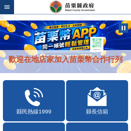
跳到主要內容區塊
:::
:::
歡迎在地店家加入苗栗幣合作行列
縣民熱線1999
縣長信箱