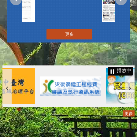
更多
播放中
更多