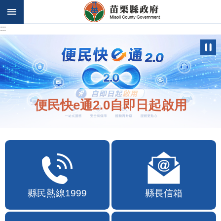
跳到主要內容區塊
:::
:::
便民快e通2.0自即日起啟用
縣民熱線1999
縣長信箱