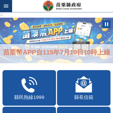
跳到主要內容區塊
:::
:::
苗栗幣APP自115年7月10日10時上線
縣民熱線1999
縣長信箱