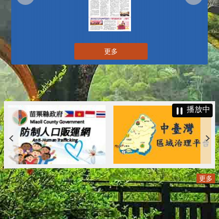
更多
播放中
更多