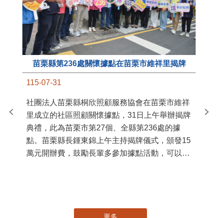
苗栗縣第236處關懷據點在苗栗市維祥里揭牌
11
115-07-31
國
社團法人苗栗縣桐欣照顧服務協會在苗栗市維祥
苗
里成立的社區照顧關懷據點，31日上午舉辦揭牌
署
典禮，此為苗栗市第27個、全縣第236處的據
作
點。苗栗縣長鍾東錦上午主持揭牌儀式，頒發15
縣
萬元開辦費，鼓勵長輩多參加據點活動，可以更
手
加健康、長壽。 坐落於苗栗市維祥里光華街89
號的社區照顧關懷據點，今 ...
更多