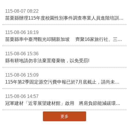
115-08-07 08:22
苗栗縣辦理115年度校園性別事件調查專業人員進階培訓 深化調查實務能力 持續打造安全友善校園
115-08-06 16:19
苗栗縣率中臺灣觀光叩關新加坡 齊聚16家旅行社、三大航空 NATAS旅展開賣主題遊程
115-08-06 15:36
縣有耕地請勿非法棄置廢棄物，以免受罰!
115-08-06 15:09
115年第2季固定源空污費申報已於7月底截止，請尚未申報公私場所儘速完成申繳，以免面臨滯納金及罰鍰!
115-08-06 14:57
冠軍建材「近零展望建材館」啟用 將肩負節能減碳環境教育重任
更多