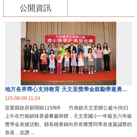
公開資訊
地方各界齊心支持教育 天文里獎學金鼓勵學童勇敢追夢
115-08-09 11:24
苗栗縣政府新聞稿115/8/9 竹南鎮天文里辦公處今(9)日
上午在竹南鎮味香盛餐廳舉辦，天文里國小一年級至六年級
獎學金表揚活動。縣長鍾東錦向所有獲獎同學表達最誠摯的
恭喜，並讚 ...