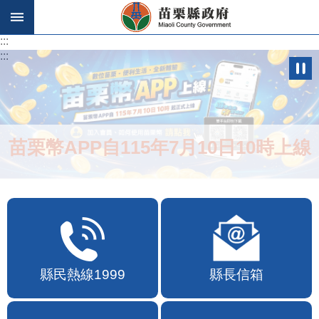
跳到主要內容區塊
:::
:::
苗栗幣APP自115年7月10日10時上線
縣民熱線1999
縣長信箱