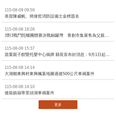
115-08-09 09:59
恭賀陳威帆、簡偉哲消防設備士金榜題名
115-08-08 18:26
3對3戰鬥陀螺團體賽決戰銅鑼灣 青創市集展售為父親節增添繽紛
115-08-08 15:37
苗栗親子館暨托嬰中心揭牌 縣長宣布好消息：9月1日起調降臨時托嬰費用
115-08-08 14:14
大湖鄉東興村東興楓葉地圖過後500公尺車禍案件
115-08-08 14:10
後龍鎮福寧里頭湖車禍案件
更多