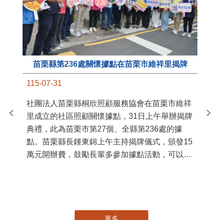
苗栗縣第236處關懷據點在苗栗市維祥里揭牌
11
115-07-31
國
社團法人苗栗縣桐欣照顧服務協會在苗栗市維祥
苗
里成立的社區照顧關懷據點，31日上午舉辦揭牌
署
典禮，此為苗栗市第27個、全縣第236處的據
作
點。苗栗縣長鍾東錦上午主持揭牌儀式，頒發15
縣
萬元開辦費，鼓勵長輩多參加據點活動，可以更
手
加健康、長壽。 坐落於苗栗市維祥里光華街89
號的社區照顧關懷據點，今 ...
更多