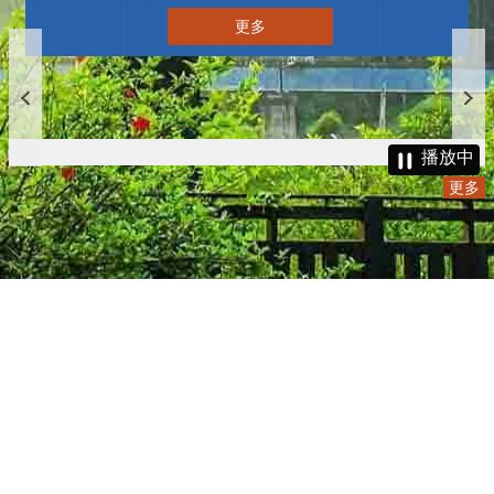
更多
播放中
更多
:::
更新日期
115-08-06
瀏覽人次
4781081
版權所有 © 苗栗縣政府 Copyright 2019 Miaoli County Government
All rights reserved.
36001 苗栗市縣府路100號(第一辦公大樓)、36046 苗栗市府前路1號
(第二辦公大樓) 電話:1999(限苗栗縣內撥打), 037-322150(外縣市)
服務時間：上午8:00~12:00、13:00~17:00（彈性上班時間：上午
8:00~8:30）