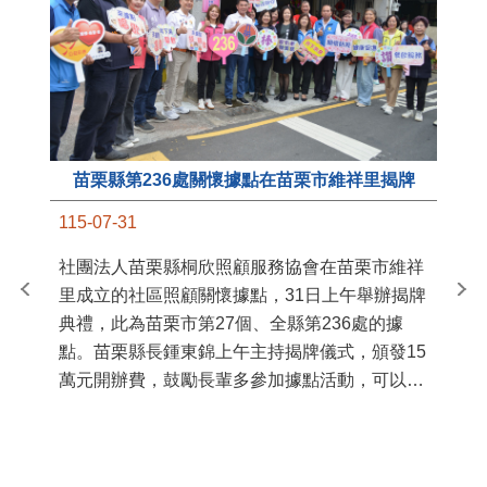
苗栗縣第236處關懷據點在苗栗市維祥里揭牌
11
115-07-31
國
社團法人苗栗縣桐欣照顧服務協會在苗栗市維祥
苗
里成立的社區照顧關懷據點，31日上午舉辦揭牌
署
典禮，此為苗栗市第27個、全縣第236處的據
作
點。苗栗縣長鍾東錦上午主持揭牌儀式，頒發15
縣
萬元開辦費，鼓勵長輩多參加據點活動，可以更
手
加健康、長壽。 坐落於苗栗市維祥里光華街89
號的社區照顧關懷據點，今 ...