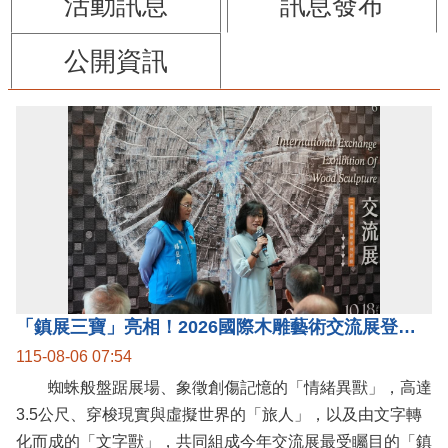
活動訊息
訊息發布
公開資訊
「鎮展三寶」亮相！2026國際木雕藝術交流展登場 國際木雕競賽得獎入圍名單同步揭曉
115-08-06 07:54
蜘蛛般盤踞展場、象徵創傷記憶的「情緒異獸」，高達
3.5公尺、穿梭現實與虛擬世界的「旅人」，以及由文字轉
化而成的「文字獸」，共同組成今年交流展最受矚目的「鎮