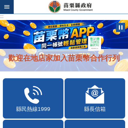
跳到主要內容區塊
:::
:::
歡迎在地店家加入苗栗幣合作行列
縣民熱線1999
縣長信箱