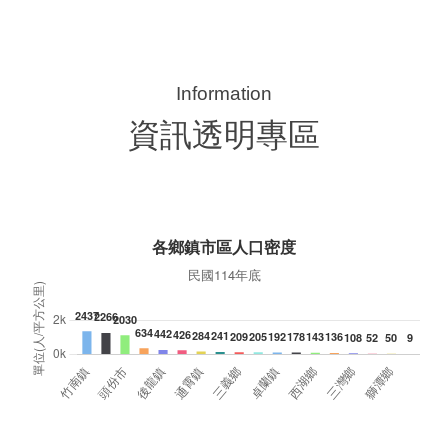
典禮，此為苗栗市第27個、全縣第236處的據
署
點。苗栗縣長鍾東錦上午主持揭牌儀式，頒發15
作
萬元開辦費，鼓勵長輩多參加據點活動，可以更
縣
加健康、長壽。 坐落於苗栗市維祥里光華街89
手
號的社區照顧關懷據點，今 ...
更多
資訊透明專區