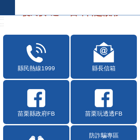
跳到主要內容區塊
:::
:::
便民快e通2.0自即日起啟用
縣民熱線1999
縣長信箱