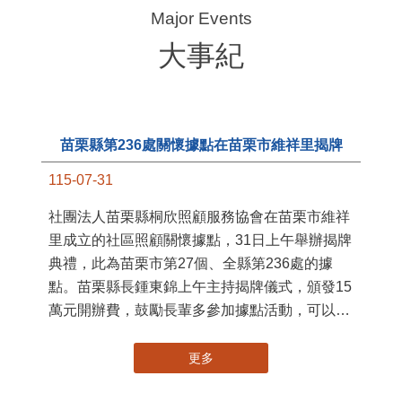
大事紀
苗栗縣第236處關懷據點在苗栗市維祥里揭牌
115-07-31
11
社團法人苗栗縣桐欣照顧服務協會在苗栗市維祥
國
里成立的社區照顧關懷據點，31日上午舉辦揭牌
苗