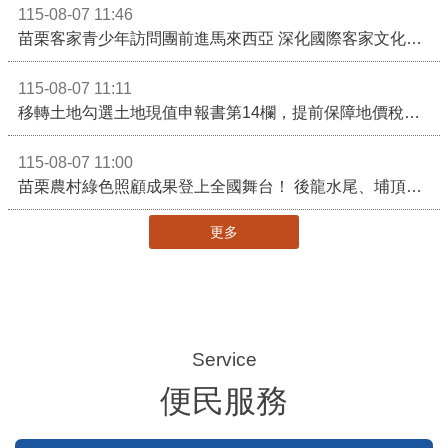
115-08-07 15:36
苗栗縣頭份市某私立幼兒園疑似不當對待幼兒案件說明稿
115-08-07 14:54
行政院核定西拉雅族為平埔原住民族群 盼望已久的重要時刻到來！8月13日起受理民族成員名冊登記
115-08-07 11:46
苗栗客家青少年訪問團前進馬來西亞 深化國際客家文化交流
115-08-07 11:11
移轉土地勾選土地現值申報書第14欄，提前保障地價稅節稅權益
115-08-07 11:00
苗栗農村綠色照顧成果登上全國舞台！ 後龍水尾、埔頂社區前進2026高齡健康產業博覽會
更多