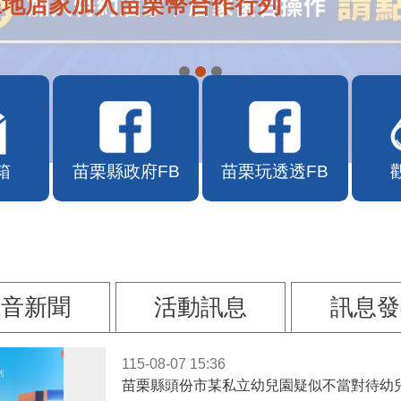
在地店家加入苗栗幣合作行列
箱
苗栗縣政府FB
苗栗玩透透FB
影音新聞
活動訊息
訊息發
115-08-07 15:36
苗栗縣頭份市某私立幼兒園疑似不當對待幼