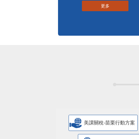
更多
美課關稅-苗栗行動方案