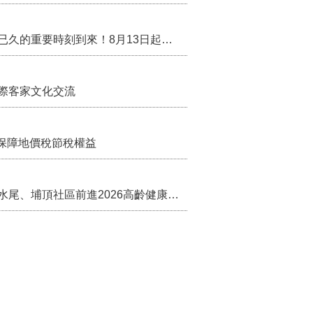
行政院核定西拉雅族為平埔原住民族群 盼望已久的重要時刻到來！8月13日起受理民族成員名冊登記
際客家文化交流
保障地價稅節稅權益
苗栗農村綠色照顧成果登上全國舞台！ 後龍水尾、埔頂社區前進2026高齡健康產業博覽會