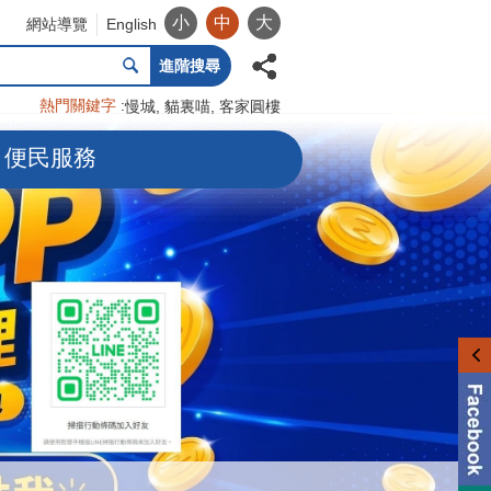
小
中
大
網站導覽
English
進階搜尋
熱門關鍵字
慢城
貓裏喵
客家圓樓
便民服務