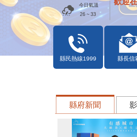
歡迎
今日氣溫
26 ~ 33
縣民熱線1999
縣長信
縣府新聞