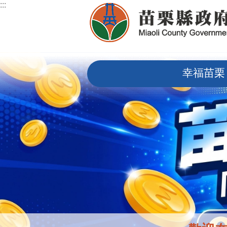
:::
跳到主要內容區塊
:::
幸福苗栗