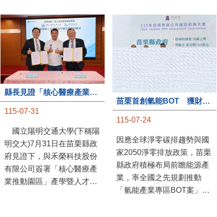
縣長見證「核心醫療產業推動園區」產學合作簽約儀式
苗栗首創氫能BOT 獲財政部「突破之翼」肯定
115-07-31
115-07-24
國立陽明交通大學(下稱陽
因應全球淨零碳排趨勢與國
明交大)7月31日在苗栗縣政
家2050淨零排放政策，苗栗
府見證下，與禾榮科技股份
縣政府積極布局前瞻能源產
有限公司簽署「核心醫療產
業，率全國之先規劃推動
業推動園區」產學暨人才培
「氫能產業專區BOT案」，
育合作備忘錄，為苗栗產業
透過促進民間參與公共建設
升級注入新動能，會中，縣
（BOT）模式，引進民間資