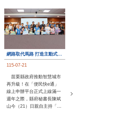
第235處關懷據點揭牌運作 縣長宣布共餐補助將加碼到1萬元
網路取代馬路 打造主動式數位便民服務 苗栗便民快e通 2.0智慧升級啟用
115-07-20
115-07-21
苗栗縣政府攜手牧田家庭
苗栗縣政府推動智慧城市
關懷協會，在頭屋鄉設立的
再升級！在「便民快e通」
社區照顧關懷據點20日揭牌
線上申辦平台正式上線滿一
運作，這是鄉內第6個、全
週年之際，縣府秘書長陳斌
縣第235處的據點；縣長鍾
山今（21）日親自主持「便
東錦在主持揭牌儀式推進據
民快e通 2.0 啟用記者會」，
點總數的同時，也宣布年底
宣布系統全面升級。數位發
前可望將共餐補助直接調高