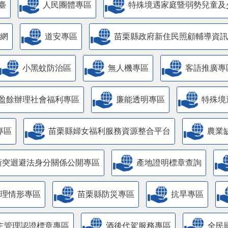
臺
人民團體專區
特殊境遇家庭暨弱勢兒童及
網
道安專區
苗栗縣政府新住民照顧輔導資訊
小黑蚊防治區
無人機專區
客語推廣專
盈餘辦理社會福利專區
廉能透明專區
特殊境
專區
苗栗縣婦女福利服務資源整合平台
農業
衝突迴避法身分關係公開專區
產地證明標章查詢
管理情形專區
苗栗縣防災專區
抗旱專區
主管理認證標章專區
酒後代駕服務專區
全民