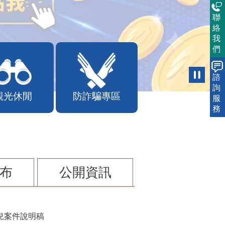
聯
絡
我
們
諮
詢
觀光休閒
防詐騙專區
服
務
布
公開資訊
兒案件說明稿