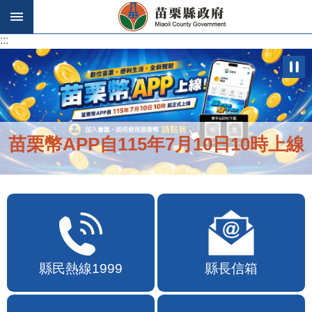
跳到主要內容區塊
:::
:::
苗栗幣APP自115年7月10日10時上線
縣民熱線1999
縣長信箱