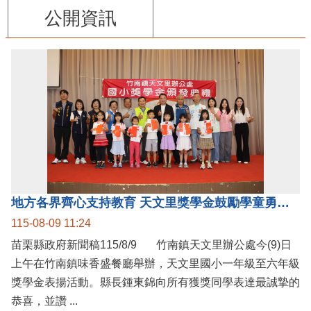
公開資訊
地方各界齊心支持教育 天文里獎學金鼓勵學童勇敢追夢
115-08-09 11:24
苗栗縣政府新聞稿115/8/9 竹南鎮天文里辦公處今(9)日
上午在竹南鎮味香盛餐廳舉辦，天文里國小一年級至六年級
獎學金表揚活動。縣長鍾東錦向所有獲獎同學表達最誠摯的
恭喜，並讚 ...