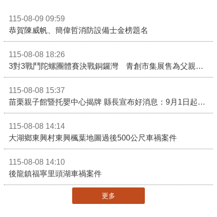
115-08-09 09:59
恭賀陳威帆、簡偉哲消防設備士金榜題名
115-08-08 18:26
3對3戰鬥陀螺團體賽決戰銅鑼灣 青創市集展售為父親節增添繽紛
115-08-08 15:37
苗栗親子館暨托嬰中心揭牌 縣長宣布好消息：9月1日起調降臨時托嬰費用
115-08-08 14:14
大湖鄉東興村東興楓葉地圖過後500公尺車禍案件
115-08-08 14:10
後龍鎮福寧里頭湖車禍案件
更多