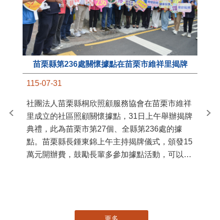
苗栗縣第236處關懷據點在苗栗市維祥里揭牌
11
115-07-31
國
社團法人苗栗縣桐欣照顧服務協會在苗栗市維祥
苗
里成立的社區照顧關懷據點，31日上午舉辦揭牌
署
典禮，此為苗栗市第27個、全縣第236處的據
作
點。苗栗縣長鍾東錦上午主持揭牌儀式，頒發15
縣
萬元開辦費，鼓勵長輩多參加據點活動，可以更
手
加健康、長壽。 坐落於苗栗市維祥里光華街89
號的社區照顧關懷據點，今 ...
更多