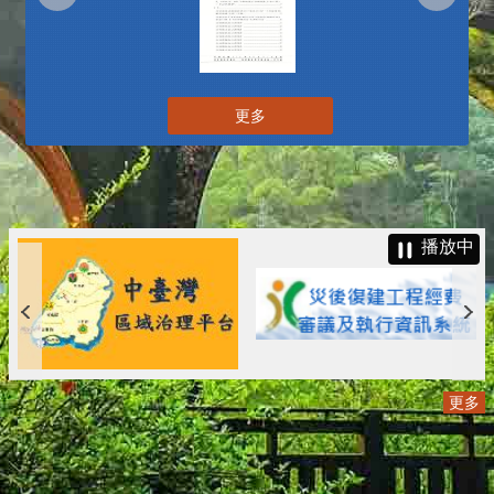
更多
播放中
更多