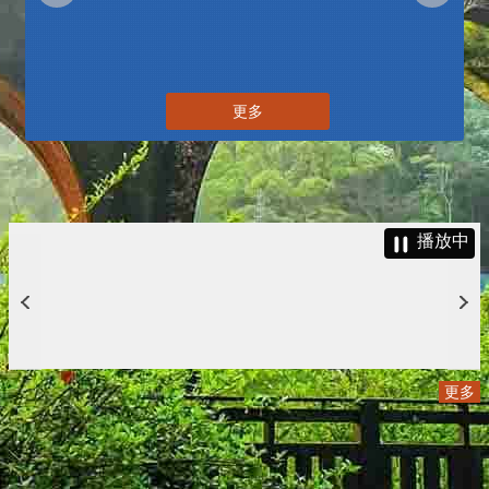
更多
播放中
更多