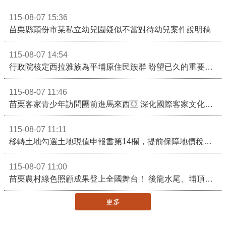
115-08-07 15:36
苗栗縣頭份市某私立幼兒園疑似不當對待幼兒案件說明稿
115-08-07 14:54
行政院核定西拉雅族為平埔原住民族群 盼望已久的重要時刻到來！8月13日起受理民族成員名冊登記
115-08-07 11:46
苗栗客家青少年訪問團前進馬來西亞 深化國際客家文化交流
115-08-07 11:11
移轉土地勾選土地現值申報書第14欄，提前保障地價稅節稅權益
115-08-07 11:00
苗栗農村綠色照顧成果登上全國舞台！ 後龍水尾、埔頂社區前進2026高齡健康產業博覽會
更多