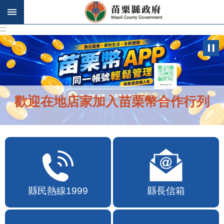
跳到主要內容區塊
:::
:::
歡迎在地店家加入苗栗幣合作行列
縣民熱線1999
縣長信箱