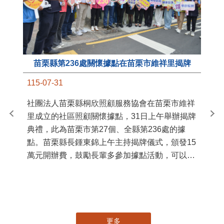
苗栗縣第236處關懷據點在苗栗市維祥里揭牌
11
115-07-31
國
社團法人苗栗縣桐欣照顧服務協會在苗栗市維祥
苗
里成立的社區照顧關懷據點，31日上午舉辦揭牌
署
典禮，此為苗栗市第27個、全縣第236處的據
作
點。苗栗縣長鍾東錦上午主持揭牌儀式，頒發15
縣
萬元開辦費，鼓勵長輩多參加據點活動，可以更
手
加健康、長壽。 坐落於苗栗市維祥里光華街89
號的社區照顧關懷據點，今 ...
更多