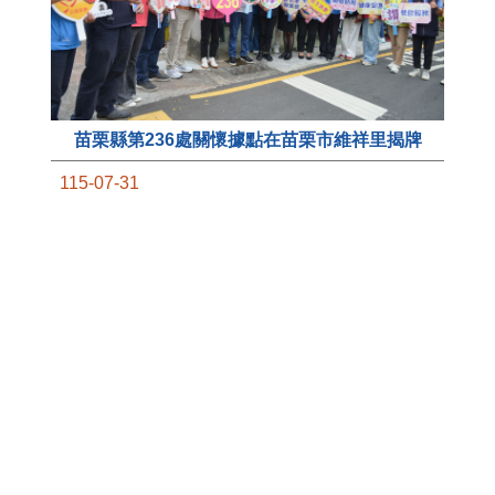
苗栗縣第236處關懷據點在苗栗市維祥里揭牌
11
115-07-31
國
社團法人苗栗縣桐欣照顧服務協會在苗栗市維祥
苗
里成立的社區照顧關懷據點，31日上午舉辦揭牌
署
典禮，此為苗栗市第27個、全縣第236處的據
作
點。苗栗縣長鍾東錦上午主持揭牌儀式，頒發15
縣
萬元開辦費，鼓勵長輩多參加據點活動，可以更
手
加健康、長壽。 坐落於苗栗市維祥里光華街89
號的社區照顧關懷據點，今 ...
更多