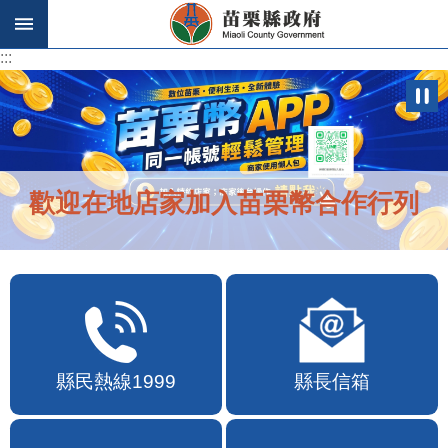
跳到主要內容區塊
:::
:::
歡迎在地店家加入苗栗幣合作行列
縣民熱線1999
縣長信箱