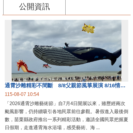
公開資訊
通霄沙雕精彩不間斷 8/8父親節風箏展演 8/16情人節66對浪漫挑戰送好禮
115-08-07 10:54
「2026通霄沙雕藝術節」自7月4日開展以來，雖歷經兩次
颱風影響，仍持續吸引各地民眾前往參觀。暑假進入最後倒
數，苗栗縣政府推出一系列精彩活動，邀請全國民眾把握夏
日假期，走進通霄海水浴場，感受藝術、海 ...