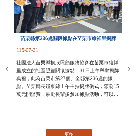
苗栗縣第236處關懷據點在苗栗市維祥里揭牌
11
115-07-31
國
社團法人苗栗縣桐欣照顧服務協會在苗栗市維祥
苗
里成立的社區照顧關懷據點，31日上午舉辦揭牌
署
典禮，此為苗栗市第27個、全縣第236處的據
作
點。苗栗縣長鍾東錦上午主持揭牌儀式，頒發15
縣
萬元開辦費，鼓勵長輩多參加據點活動，可以更
手
加健康、長壽。 坐落於苗栗市維祥里光華街89
號的社區照顧關懷據點，今 ...
更多