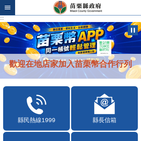
跳到主要內容區塊
:::
:::
歡迎在地店家加入苗栗幣合作行列
縣民熱線1999
縣長信箱