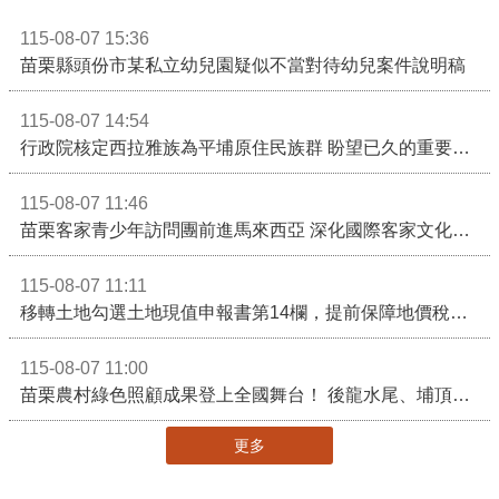
115-08-07 15:36
苗栗縣頭份市某私立幼兒園疑似不當對待幼兒案件說明稿
115-08-07 14:54
行政院核定西拉雅族為平埔原住民族群 盼望已久的重要時刻到來！8月13日起受理民族成員名冊登記
115-08-07 11:46
苗栗客家青少年訪問團前進馬來西亞 深化國際客家文化交流
115-08-07 11:11
移轉土地勾選土地現值申報書第14欄，提前保障地價稅節稅權益
115-08-07 11:00
苗栗農村綠色照顧成果登上全國舞台！ 後龍水尾、埔頂社區前進2026高齡健康產業博覽會
更多