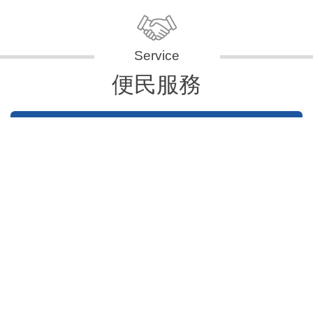
便民服務
申辦資訊
便民快e通
表單下載