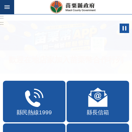
跳到主要內容區塊
:::
:::
歡迎在地店家加入苗栗幣合作行列
縣民熱線1999
縣長信箱