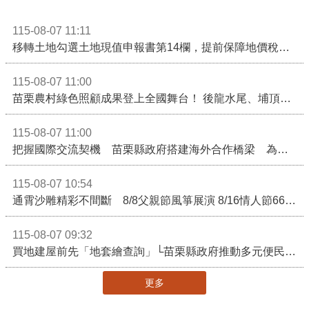
115-08-07 11:11
移轉土地勾選土地現值申報書第14欄，提前保障地價稅節稅權益
115-08-07 11:00
苗栗農村綠色照顧成果登上全國舞台！ 後龍水尾、埔頂社區前進2026高齡健康產業博覽會
115-08-07 11:00
把握國際交流契機 苗栗縣政府搭建海外合作橋梁 為在地產業爭取更多國際市場機會
115-08-07 10:54
通霄沙雕精彩不間斷 8/8父親節風箏展演 8/16情人節66對浪漫挑戰送好禮
115-08-07 09:32
買地建屋前先「地套繪查詢」└苗栗縣政府推動多元便民諮詢服務
更多