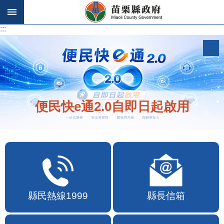
跳到主要內容區塊
:::
:::
便民快e通2.0自即日起啟用
縣民熱線1999
縣長信箱