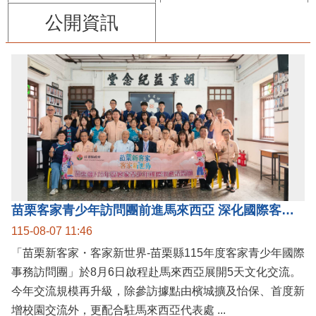
公開資訊
苗栗客家青少年訪問團前進馬來西亞 深化國際客家文化交流
115-08-07 11:46
「苗栗新客家・客家新世界-苗栗縣115年度客家青少年國際
事務訪問團」於8月6日啟程赴馬來西亞展開5天文化交流。
今年交流規模再升級，除參訪據點由檳城擴及怡保、首度新
增校園交流外，更配合駐馬來西亞代表處 ...