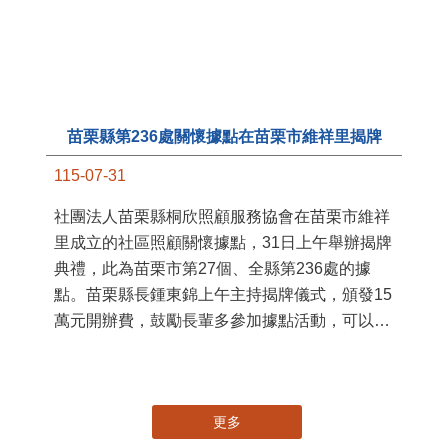
苗栗縣第236處關懷據點在苗栗市維祥里揭牌
11
115-07-31
國
社團法人苗栗縣桐欣照顧服務協會在苗栗市維祥
苗
里成立的社區照顧關懷據點，31日上午舉辦揭牌
署
典禮，此為苗栗市第27個、全縣第236處的據
作
點。苗栗縣長鍾東錦上午主持揭牌儀式，頒發15
縣
萬元開辦費，鼓勵長輩多參加據點活動，可以更
手
加健康、長壽。 坐落於苗栗市維祥里光華街89
號的社區照顧關懷據點，今 ...
更多