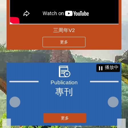
三周年V2
更多
播放中
專刊
更多