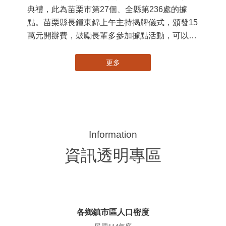
典禮，此為苗栗市第27個、全縣第236處的據
署
點。苗栗縣長鍾東錦上午主持揭牌儀式，頒發15
作
萬元開辦費，鼓勵長輩多參加據點活動，可以更
縣
加健康、長壽。 坐落於苗栗市維祥里光華街89
手
號的社區照顧關懷據點，今 ...
更多
資訊透明專區