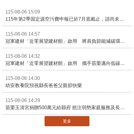
115-08-06 15:09
115年第2季固定源空污費申報已於7月底截止，請尚未申報公私場所儘速完成申繳，以免面臨滯納金及罰鍰!
115-08-06 14:57
冠軍建材「近零展望建材館」啟用 將肩負節能減碳環境教育重任
115-08-06 14:32
冠軍建材「近零展望建材館」啟用 攜手苗栗邁向低碳建築新未來
115-08-06 14:30
幼安教養院預祝縣長爸爸父親節快樂
115-08-06 14:29
苗栗玉清宮捐贈500萬元給縣府 挹注弱勢家庭服務及長照醫療資源
更多