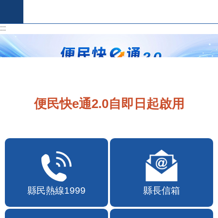
跳到主要內容區塊
:::
:::
便民快e通2.0自即日起啟用
縣民熱線1999
縣長信箱