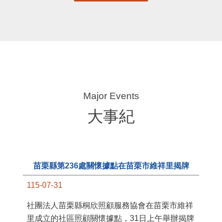
大事紀
苗栗縣第236處關懷據點在苗栗市維祥里揭牌
115-07-31
11
社團法人苗栗縣桐欣照顧服務協會在苗栗市維祥
國
里成立的社區照顧關懷據點，31日上午舉辦揭牌
苗