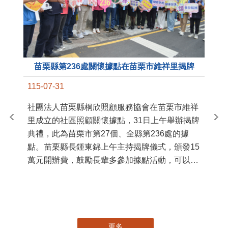
苗栗縣第236處關懷據點在苗栗市維祥里揭牌
11
115-07-31
國
社團法人苗栗縣桐欣照顧服務協會在苗栗市維祥
苗
里成立的社區照顧關懷據點，31日上午舉辦揭牌
署
典禮，此為苗栗市第27個、全縣第236處的據
作
點。苗栗縣長鍾東錦上午主持揭牌儀式，頒發15
縣
萬元開辦費，鼓勵長輩多參加據點活動，可以更
手
加健康、長壽。 坐落於苗栗市維祥里光華街89
號的社區照顧關懷據點，今 ...
更多