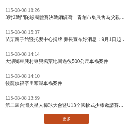
115-08-08 18:26
3對3戰鬥陀螺團體賽決戰銅鑼灣 青創市集展售為父親節增添繽紛
115-08-08 15:37
苗栗親子館暨托嬰中心揭牌 縣長宣布好消息：9月1日起調降臨時托嬰費用
115-08-08 14:14
大湖鄉東興村東興楓葉地圖過後500公尺車禍案件
115-08-08 14:10
後龍鎮福寧里頭湖車禍案件
115-08-08 13:59
第二屆台灣火星人棒球大會暨U13全國軟式少棒邀請賽在苗栗舉辦
更多