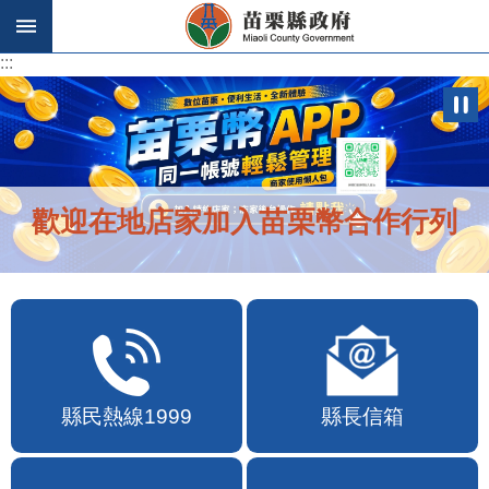
跳到主要內容區塊
:::
:::
歡迎在地店家加入苗栗幣合作行列
縣民熱線1999
縣長信箱