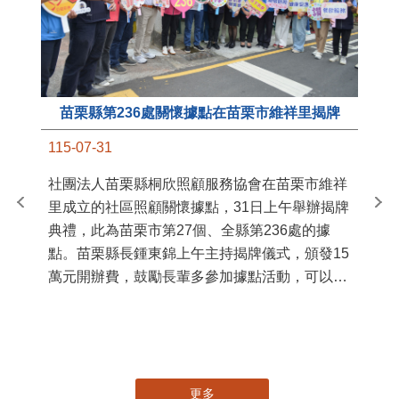
苗栗縣第236處關懷據點在苗栗市維祥里揭牌
11
115-07-31
國
社團法人苗栗縣桐欣照顧服務協會在苗栗市維祥
苗
里成立的社區照顧關懷據點，31日上午舉辦揭牌
署
典禮，此為苗栗市第27個、全縣第236處的據
作
點。苗栗縣長鍾東錦上午主持揭牌儀式，頒發15
縣
萬元開辦費，鼓勵長輩多參加據點活動，可以更
手
加健康、長壽。 坐落於苗栗市維祥里光華街89
號的社區照顧關懷據點，今 ...
更多