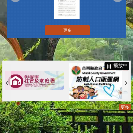
更多
播放中
更多