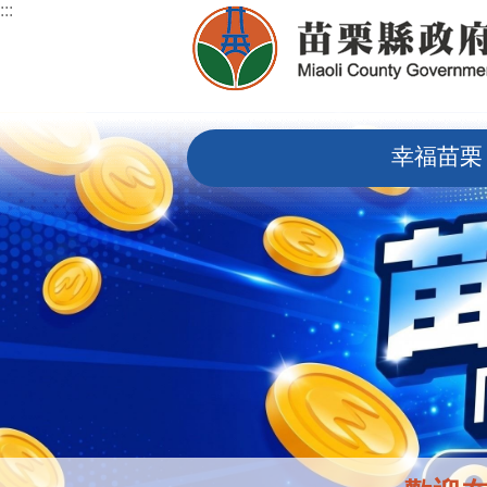
:::
跳到主要內容區塊
:::
幸福苗栗