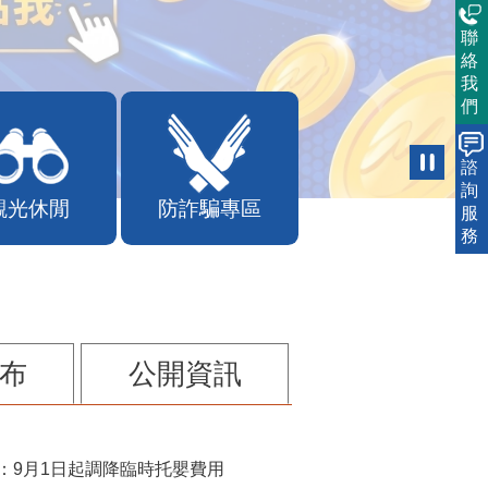
聯
絡
我
們
諮
詢
觀光休閒
防詐騙專區
服
務
布
公開資訊
：9月1日起調降臨時托嬰費用