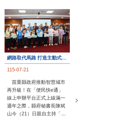
第235處關懷據點揭牌運作 縣長宣布共餐補助將加碼到1萬元
網路取代馬路 打造主動式數位便民服務 苗栗便民快e通 2.0智慧升級啟用
115-07-20
115-07-21
苗栗縣政府攜手牧田家庭
苗栗縣政府推動智慧城市
關懷協會，在頭屋鄉設立的
再升級！在「便民快e通」
社區照顧關懷據點20日揭牌
線上申辦平台正式上線滿一
運作，這是鄉內第6個、全
週年之際，縣府秘書長陳斌
縣第235處的據點；縣長鍾
山今（21）日親自主持「便
東錦在主持揭牌儀式推進據
民快e通 2.0 啟用記者會」，
點總數的同時，也宣布年底
宣布系統全面升級。數位發
前可望將共餐補助直接調高