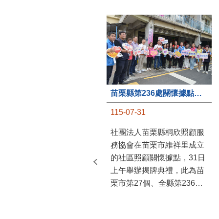
苗栗縣第236處關懷據點在苗栗市維祥里揭牌
115-07-31
社團法人苗栗縣桐欣照顧服
務協會在苗栗市維祥里成立
的社區照顧關懷據點，31日
上午舉辦揭牌典禮，此為苗
栗市第27個、全縣第236處
的據點。苗栗縣長鍾東錦上
午主持揭牌儀式，頒發15萬