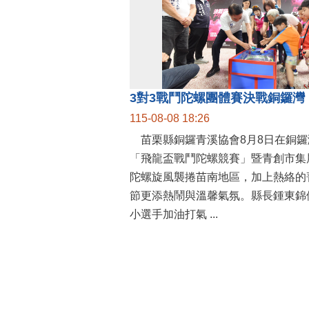
115-08-08 18:26
苗栗縣銅鑼青溪協會8月8日在銅鑼
「飛龍盃戰鬥陀螺競賽」暨青創市集
陀螺旋風襲捲苗南地區，加上熱絡的
節更添熱鬧與溫馨氣氛。縣長鍾東錦
小選手加油打氣 ...