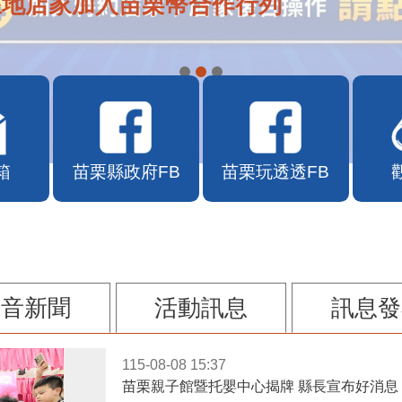
在地店家加入苗栗幣合作行列
箱
苗栗縣政府FB
苗栗玩透透FB
影音新聞
活動訊息
訊息發
115-08-08 15:37
苗栗親子館暨托嬰中心揭牌 縣長宣布好消息