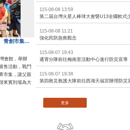
115-08-08 13:59
第二屆台灣火星人棒球大會暨U13全國軟式
115-08-08 11:21
強化民防急救觀念
3對3戰鬥陀螺團體賽決戰銅鑼灣 青創市集展售為父親節增添繽紛
115-08-07 19:43
灣會館，舉辦
通霄分隊前往梅南里活動中心進行防災宣導
展售活動，戰鬥
115-08-07 19:38
菁市集，讓父親
第四救災救護大隊前往西湖天福宮辦理防災
偕來賓到場為大
更多