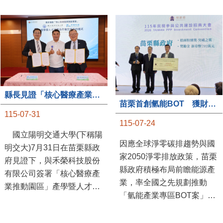
縣長見證「核心醫療產業推動園區」產學合作簽約儀式
苗栗首創氫能BOT 獲財政部「突破之翼」肯定
115-07-31
115-07-24
國立陽明交通大學(下稱陽
因應全球淨零碳排趨勢與國
明交大)7月31日在苗栗縣政
家2050淨零排放政策，苗栗
府見證下，與禾榮科技股份
縣政府積極布局前瞻能源產
有限公司簽署「核心醫療產
業，率全國之先規劃推動
業推動園區」產學暨人才培
「氫能產業專區BOT案」，
育合作備忘錄，為苗栗產業
透過促進民間參與公共建設
升級注入新動能，會中，縣
（BOT）模式，引進民間資