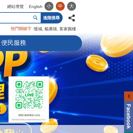
小
中
大
網站導覽
English
進階搜尋
熱門關鍵字
慢城
貓裏喵
客家圓樓
便民服務