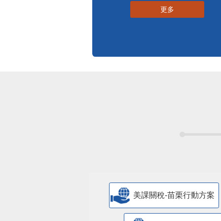
更多
美課關稅-苗栗行動方案