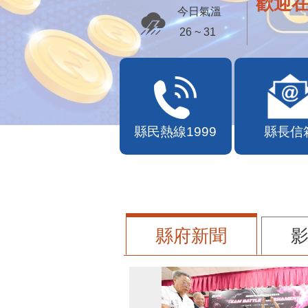
歡迎
今日氣溫
26 ~ 31
縣民熱線1999
縣長信
縣府新聞