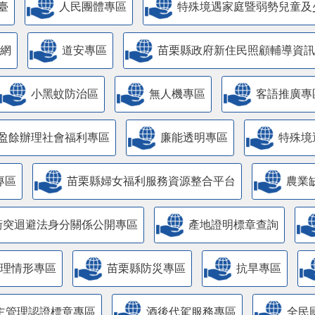
臺
人民團體專區
特殊境遇家庭暨弱勢兒童及
網
道安專區
苗栗縣政府新住民照顧輔導資訊
小黑蚊防治區
無人機專區
客語推廣專
盈餘辦理社會福利專區
廉能透明專區
特殊境
專區
苗栗縣婦女福利服務資源整合平台
農業
衝突迴避法身分關係公開專區
產地證明標章查詢
管理情形專區
苗栗縣防災專區
抗旱專區
主管理認證標章專區
酒後代駕服務專區
全民