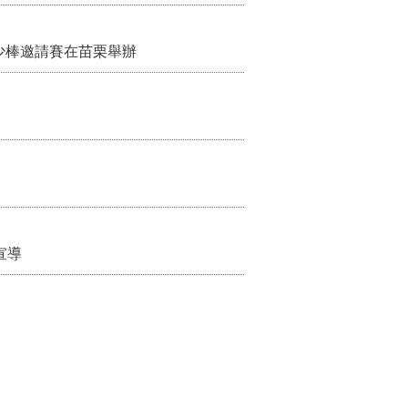
少棒邀請賽在苗栗舉辦
宣導