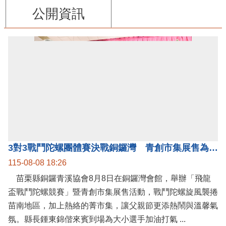
公開資訊
3對3戰鬥陀螺團體賽決戰銅鑼灣 青創市集展售為父親節增添繽紛
115-08-08 18:26
苗栗縣銅鑼青溪協會8月8日在銅鑼灣會館，舉辦「飛龍
盃戰鬥陀螺競賽」暨青創市集展售活動，戰鬥陀螺旋風襲捲
苗南地區，加上熱絡的菁市集，讓父親節更添熱鬧與溫馨氣
氛。縣長鍾東錦偕來賓到場為大小選手加油打氣 ...