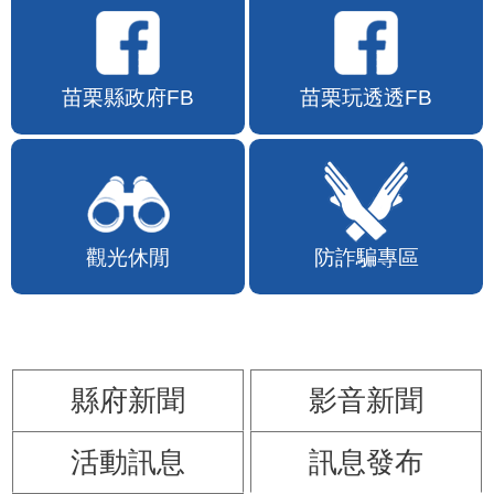
苗栗縣政府FB
苗栗玩透透FB
觀光休閒
防詐騙專區
縣府新聞
影音新聞
活動訊息
訊息發布