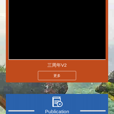
三周年V2
更多