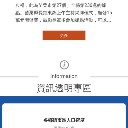
典禮，此為苗栗市第27個、全縣第236處的據
署
點。苗栗縣長鍾東錦上午主持揭牌儀式，頒發15
作
萬元開辦費，鼓勵長輩多參加據點活動，可以更
縣
加健康、長壽。 坐落於苗栗市維祥里光華街89
手
號的社區照顧關懷據點，今 ...
更多
資訊透明專區