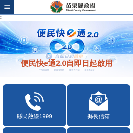
跳到主要內容區塊
:::
:::
便民快e通2.0自即日起啟用
縣民熱線1999
縣長信箱