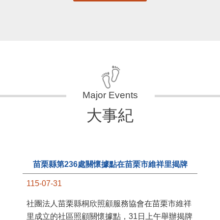
大事紀
苗栗縣第236處關懷據點在苗栗市維祥里揭牌
115-07-31
11
社團法人苗栗縣桐欣照顧服務協會在苗栗市維祥
國
里成立的社區照顧關懷據點，31日上午舉辦揭牌
苗