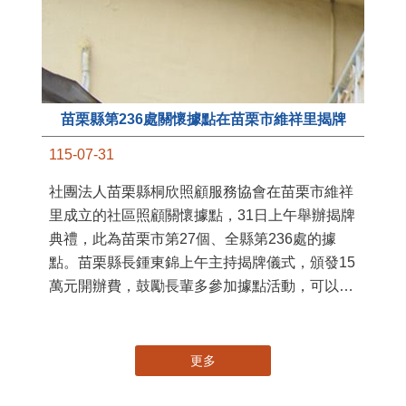
苗栗縣第236處關懷據點在苗栗市維祥里揭牌
11
115-07-31
國
社團法人苗栗縣桐欣照顧服務協會在苗栗市維祥
苗
里成立的社區照顧關懷據點，31日上午舉辦揭牌
署
典禮，此為苗栗市第27個、全縣第236處的據
作
點。苗栗縣長鍾東錦上午主持揭牌儀式，頒發15
縣
萬元開辦費，鼓勵長輩多參加據點活動，可以更
手
加健康、長壽。 坐落於苗栗市維祥里光華街89
號的社區照顧關懷據點，今 ...
更多