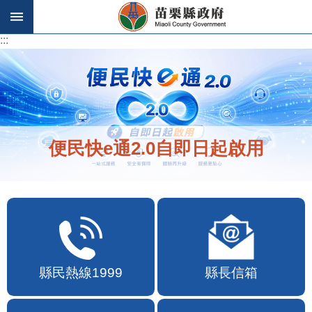
跳到主要內容區塊
:::
:::
便民快e通2.0自即日起啟用
縣民熱線1999
縣長信箱