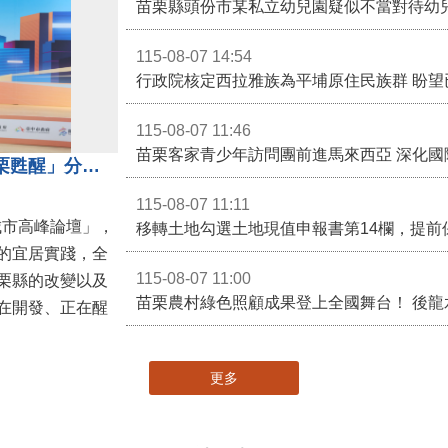
苗栗縣頭份市某私立幼兒園疑似不當對待幼
115-08-07 14:54
115-08-07 11:46
苗栗客家青少年訪問團前進馬來西亞 深化國
苗栗縣長鍾東錦受邀演講 「苗栗甦醒」分享近年轉變
115-08-07 11:11
城市高峰論壇」，
移轉土地勾選土地現值申報書第14欄，提前
的宜居實踐，全
115-08-07 11:00
栗縣的改變以及
在開發、正在醒
更多