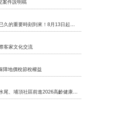
兒案件說明稿
行政院核定西拉雅族為平埔原住民族群 盼望已久的重要時刻到來！8月13日起受理民族成員名冊登記
際客家文化交流
保障地價稅節稅權益
苗栗農村綠色照顧成果登上全國舞台！ 後龍水尾、埔頂社區前進2026高齡健康產業博覽會