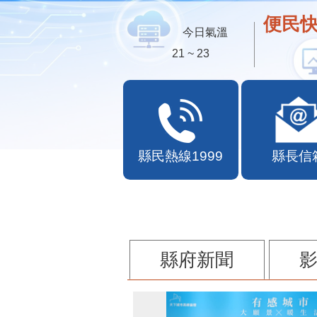
便民快
今日氣溫
21 ~ 23
縣民熱線1999
縣長信
縣府新聞