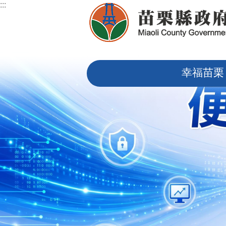
:::
跳到主要內容區塊
:::
幸福苗栗