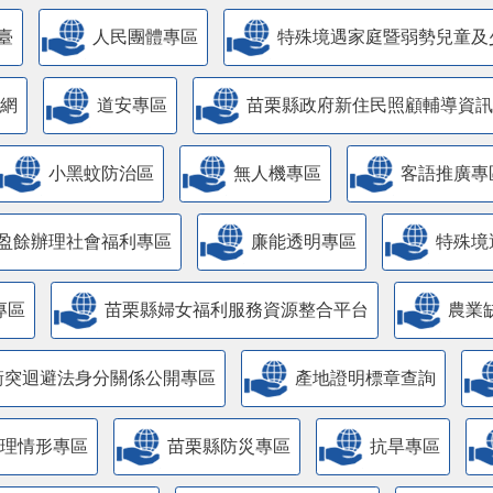
臺
人民團體專區
特殊境遇家庭暨弱勢兒童及
網
道安專區
苗栗縣政府新住民照顧輔導資訊
小黑蚊防治區
無人機專區
客語推廣專
盈餘辦理社會福利專區
廉能透明專區
特殊境
專區
苗栗縣婦女福利服務資源整合平台
農業
衝突迴避法身分關係公開專區
產地證明標章查詢
管理情形專區
苗栗縣防災專區
抗旱專區