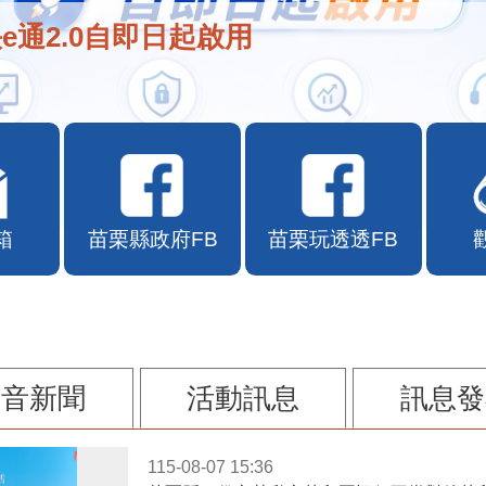
e通2.0自即日起啟用
箱
苗栗縣政府FB
苗栗玩透透FB
影音新聞
活動訊息
訊息發
115-08-07 15:36