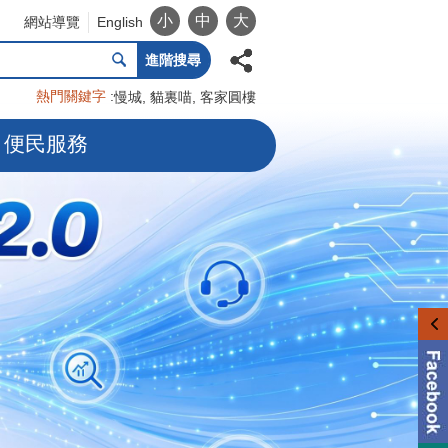
小
中
大
網站導覽
English
進階搜尋
熱門關鍵字
慢城
貓裏喵
客家圓樓
便民服務