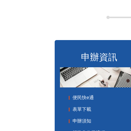
申辦資訊
便民快e通
表單下載
申辦須知