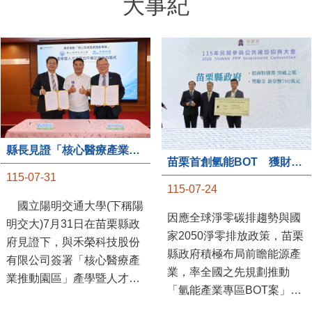
大事紀
縣長見證「核心醫療產業推動園區」產學合作簽約儀式
苗栗首創氫能BOT 獲財政部「突破之翼」肯定
115-07-31
115-07-24
國立陽明交通大學(下稱陽
因應全球淨零碳排趨勢與國
明交大)7月31日在苗栗縣政
家2050淨零排放政策，苗栗
府見證下，與禾榮科技股份
縣政府積極布局前瞻能源產
有限公司簽署「核心醫療產
業，率全國之先規劃推動
業推動園區」產學暨人才培
「氫能產業專區BOT案」，
育合作備忘錄，為苗栗產業
透過促進民間參與公共建設