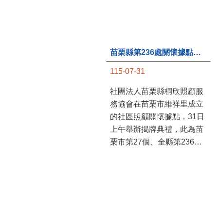
苗栗縣第236處關懷據點在苗栗市維祥里揭牌
115-07-31
社團法人苗栗縣桐欣照顧服
務協會在苗栗市維祥里成立
的社區照顧關懷據點，31日
上午舉辦揭牌典禮，此為苗
栗市第27個、全縣第236處
的據點。苗栗縣長鍾東錦上
午主持揭牌儀式，頒發15萬
元開辦費，鼓勵長輩多參加
據點活動，可以更加健康、
長壽。 坐落於苗栗市維祥
里光華街89號的社區照顧關