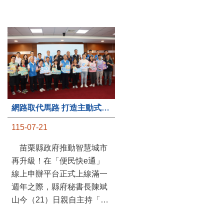
第235處關懷據點揭牌運作 縣長宣布共餐補助將加碼到1萬元
115-07-20
苗栗縣政府攜手牧田家庭
關懷協會，在頭屋鄉設立的
網路取代馬路 打造主動式數位便民服務 苗栗便民快e通 2.0智慧升級啟用
社區照顧關懷據點20日揭牌
115-07-21
運作，這是鄉內第6個、全
縣第235處的據點；縣長鍾
苗栗縣政府推動智慧城市
東錦在主持揭牌儀式推進據
再升級！在「便民快e通」
點總數的同時，也宣布年底
線上申辦平台正式上線滿一
前可望將共餐補助直接調高
週年之際，縣府秘書長陳斌
到每個月1萬元，另促鄉鎮
山今（21）日親自主持「便
市公所視財力編列預算配合
民快e通 2.0 啟用記者會」，
加碼，跟上物價上漲的腳