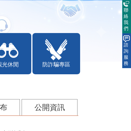
聯
絡
我
們
諮
詢
服
務
觀光休閒
防詐騙專區
布
公開資訊