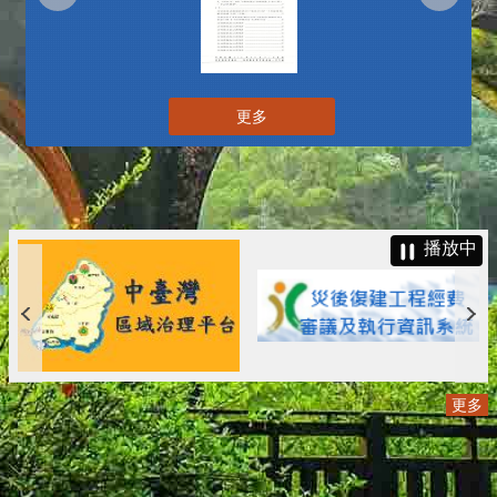
更多
播放中
更多