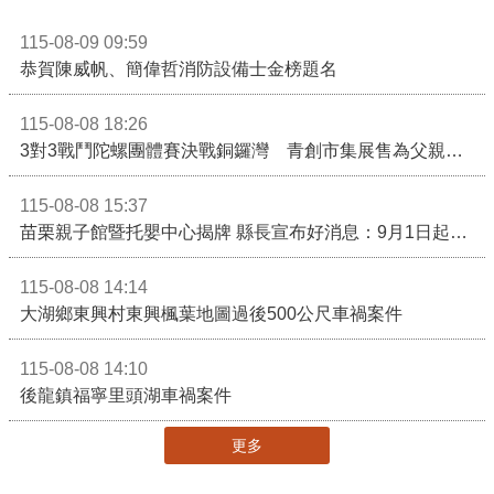
115-08-09 09:59
恭賀陳威帆、簡偉哲消防設備士金榜題名
115-08-08 18:26
3對3戰鬥陀螺團體賽決戰銅鑼灣 青創市集展售為父親節增添繽紛
115-08-08 15:37
苗栗親子館暨托嬰中心揭牌 縣長宣布好消息：9月1日起調降臨時托嬰費用
115-08-08 14:14
大湖鄉東興村東興楓葉地圖過後500公尺車禍案件
115-08-08 14:10
後龍鎮福寧里頭湖車禍案件
更多