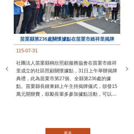
苗栗縣第236處關懷據點在苗栗市維祥里揭牌
11
115-07-31
國
社團法人苗栗縣桐欣照顧服務協會在苗栗市維祥
苗
里成立的社區照顧關懷據點，31日上午舉辦揭牌
署
典禮，此為苗栗市第27個、全縣第236處的據
作
點。苗栗縣長鍾東錦上午主持揭牌儀式，頒發15
縣
萬元開辦費，鼓勵長輩多參加據點活動，可以更
手
加健康、長壽。 坐落於苗栗市維祥里光華街89
號的社區照顧關懷據點，今 ...
更多