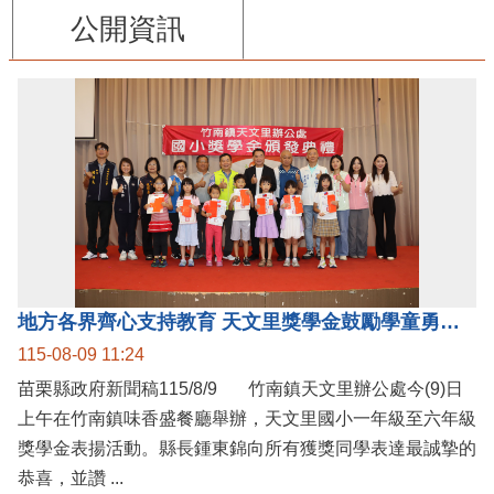
公開資訊
地方各界齊心支持教育 天文里獎學金鼓勵學童勇敢追夢
115-08-09 11:24
苗栗縣政府新聞稿115/8/9 竹南鎮天文里辦公處今(9)日
上午在竹南鎮味香盛餐廳舉辦，天文里國小一年級至六年級
獎學金表揚活動。縣長鍾東錦向所有獲獎同學表達最誠摯的
恭喜，並讚 ...