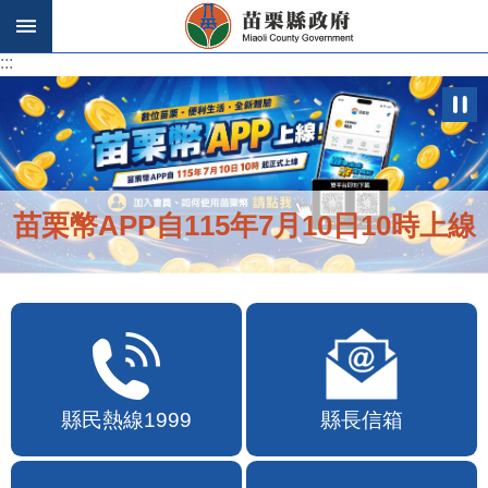
跳到主要內容區塊
:::
:::
苗栗幣APP自115年7月10日10時上線
縣民熱線1999
縣長信箱