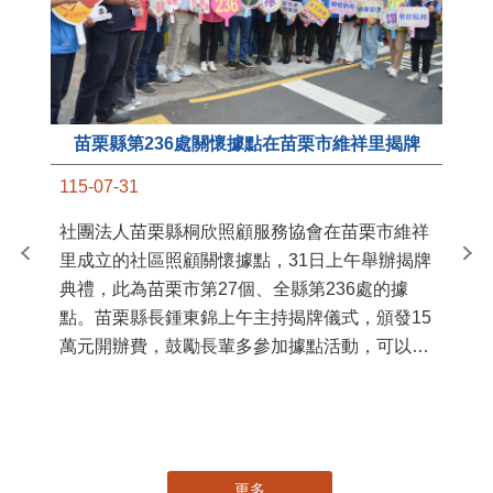
苗栗縣第236處關懷據點在苗栗市維祥里揭牌
11
115-07-31
國
社團法人苗栗縣桐欣照顧服務協會在苗栗市維祥
苗
里成立的社區照顧關懷據點，31日上午舉辦揭牌
署
典禮，此為苗栗市第27個、全縣第236處的據
作
點。苗栗縣長鍾東錦上午主持揭牌儀式，頒發15
縣
萬元開辦費，鼓勵長輩多參加據點活動，可以更
手
加健康、長壽。 坐落於苗栗市維祥里光華街89
號的社區照顧關懷據點，今 ...
更多