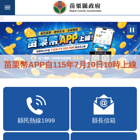
跳到主要內容區塊
:::
:::
苗栗幣APP自115年7月10日10時上線
縣民熱線1999
縣長信箱