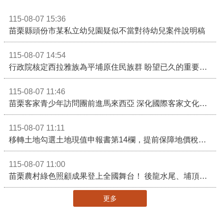
115-08-07 15:36
苗栗縣頭份市某私立幼兒園疑似不當對待幼兒案件說明稿
115-08-07 14:54
行政院核定西拉雅族為平埔原住民族群 盼望已久的重要時刻到來！8月13日起受理民族成員名冊登記
115-08-07 11:46
苗栗客家青少年訪問團前進馬來西亞 深化國際客家文化交流
115-08-07 11:11
移轉土地勾選土地現值申報書第14欄，提前保障地價稅節稅權益
115-08-07 11:00
苗栗農村綠色照顧成果登上全國舞台！ 後龍水尾、埔頂社區前進2026高齡健康產業博覽會
更多