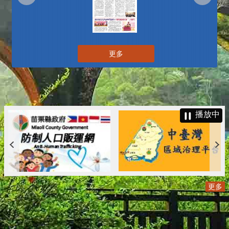
更多
播放中
更多